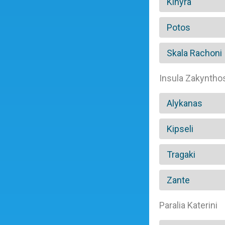
Kinyra
Potos
Skala Rachoni
Insula Zakyntho
Alykanas
Kipseli
Tragaki
Zante
Paralia Katerini