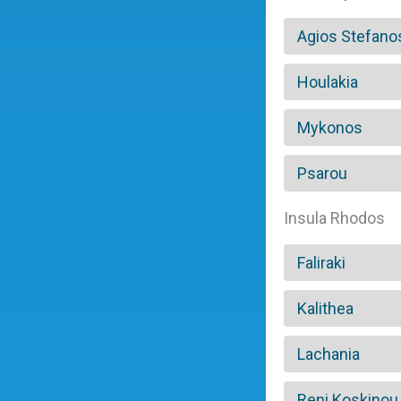
Agios Stefano
Houlakia
Mykonos
Psarou
Insula Rhodos
Faliraki
Kalithea
Lachania
Reni Koskinou