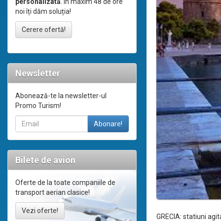
personalizată
. În maxim 48 de ore
noi îți dăm soluția!
Cerere ofertă!
Newsletter
Abonează-te la newsletter-ul
Promo Turism!
Bilete de avion
Oferte de la toate companiile de
transport aerian clasice!
Vezi oferte!
GRECIA: statiuni agi