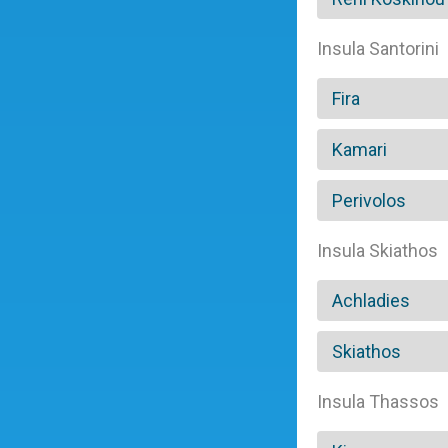
Insula Santorini
Fira
Kamari
Perivolos
Insula Skiathos
Achladies
Skiathos
Insula Thassos