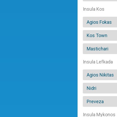
Insula Kos
Agios Fokas
Kos Town
Mastichari
Insula Lefkada
Agios Nikitas
Nidri
Preveza
Insula Mykonos