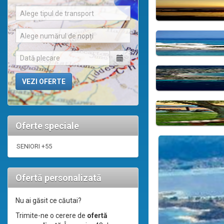
Alege tipul de transport
Alege numărul de nopți
Oferte speciale
SENIORI +55
Ofertă personalizată
Nu ai găsit ce căutai?
Trimite-ne o cerere de
ofertă