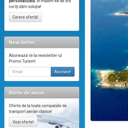
personalizată
. În maxim 48 de ore
noi îți dăm soluția!
Cerere ofertă!
Newsletter
Abonează-te la newsletter-ul
Promo Turism!
Bilete de avion
Oferte de la toate companiile de
transport aerian clasice!
Vezi oferte!