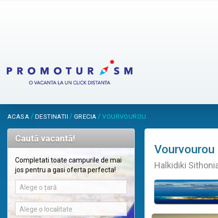
/
/
/
ACASA
DESTINATII
GRECIA
VOURVOUROU
Caută vacantă!
Vourvourou
Completati toate campurile de mai
Halkidiki Sithoni
jos pentru a gasi oferta perfecta!
Alege o țară
Alege o localitate