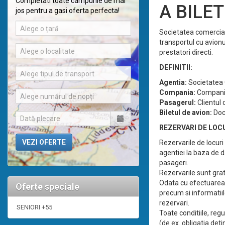
Completati toate campurile de mai
A BILE
jos pentru a gasi oferta perfecta!
Alege o țară
Societatea comercia
transportul cu avionu
Alege o localitate
prestatori directi.
DEFINITII:
Alege tipul de transport
Agentia:
Societatea 
Compania:
Compania
Alege numărul de nopți
Pasagerul:
Clientul 
Biletul de avion:
Doc
REZERVARI DE LOC
Rezervarile de locuri
agentiei la baza de d
pasageri.
Rezervarile sunt grat
Odata cu efectuarea r
Oferte speciale
precum si informatiile
rezervari.
SENIORI +55
Toate conditiile, regu
(de ex. obligatia deti