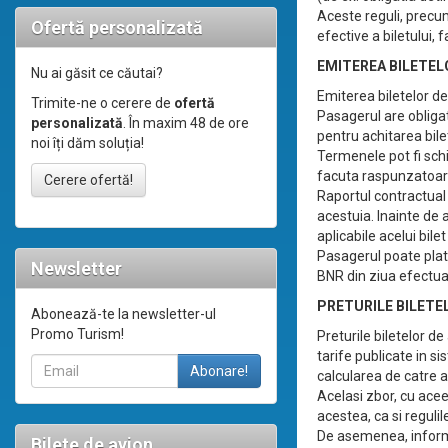
Aceste reguli, precum
Ofertă personalizată
efective a biletului,
EMITEREA BILETEL
Nu ai găsit ce căutai?
Emiterea biletelor de
Trimite-ne o cerere de
ofertă
Pasagerul are obliga
personalizată
. În maxim 48 de ore
pentru achitarea bilet
noi îți dăm soluția!
Termenele pot fi sch
facuta raspunzatoare
Cerere ofertă!
Raportul contractual 
acestuia. Inainte de a
aplicabile acelui bile
Pasagerul poate plati
Newsletter
BNR din ziua efectuar
PRETURILE BILETE
Abonează-te la newsletter-ul
Promo Turism!
Preturile biletelor d
tarife publicate in si
calcularea de catre ag
Acelasi zbor, cu acee
acestea, ca si regulile
De asemenea, informa
Bilete de avion