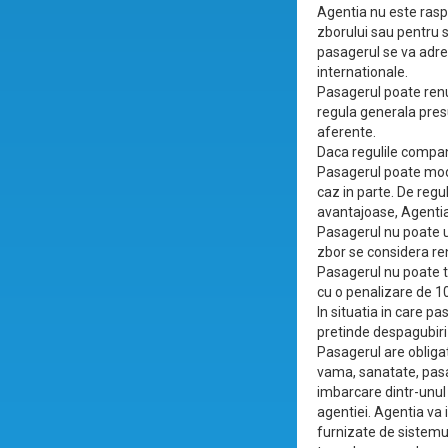
Agentia nu este rasp
zborului sau pentru se
pasagerul se va adre
internationale.
Pasagerul poate renun
regula generala presu
aferente.
Daca regulile compani
Pasagerul poate modif
caz in parte. De regu
avantajoase, Agentia 
Pasagerul nu poate u
zbor se considera renu
Pasagerul nu poate t
cu o penalizare de 1
In situatia in care pa
pretinde despagubiri 
Pasagerul are obligat
vama, sanatate, pasap
imbarcare dintr-unul
agentiei. Agentia va 
furnizate de sistemul