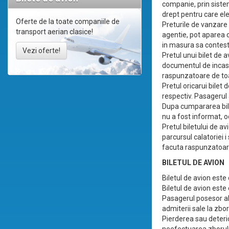
companie, prin sistem
drept pentru care ele 
Oferte de la toate companiile de
Preturile de vanzare n
transport aerian clasice!
agentie, pot aparea d
in masura sa conteste
Vezi oferte!
Pretul unui bilet de 
documentul de incasa
raspunzatoare de toa
Pretul oricarui bilet 
respectiv. Pasagerul 
Dupa cumpararea bile
nu a fost informat, od
Pretul biletului de av
parcursul calatoriei i
facuta raspunzatoar
BILETUL DE AVION
Biletul de avion este
Biletul de avion est
Pasagerul posesor al 
admiterii sale la zbor
Pierderea sau deterio