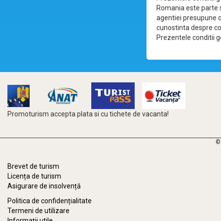
Romania este parte s
agentiei presupune ob
cunostinta despre con
Prezentele conditii gen
Promoturism accepta plata si cu tichete de vacanta!
©
Brevet de turism
Licența de turism
Asigurare de insolvență
Politica de confidențialitate
Termeni de utilizare
Informații utile