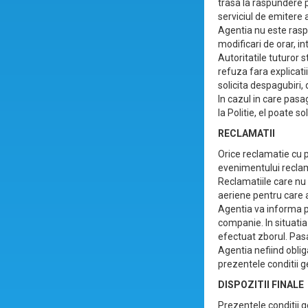
trasa la raspundere p
serviciul de emitere a
Agentia nu este rasp
modificari de orar, int
Autoritatile tuturor s
refuza fara explicatii
solicita despagubiri,
In cazul in care pasa
la Politie, el poate s
RECLAMATII
Orice reclamatie cu p
evenimentului recla
Reclamatiile care nu 
aeriene pentru care a
Agentia va informa pa
companie. In situatia
efectuat zborul. Pasa
Agentia nefiind obli
prezentele conditii g
DISPOZITII FINALE
Prezentele conditii 