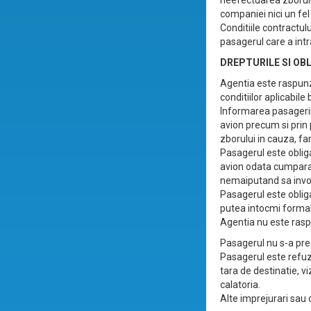
neefectuarea zborulu
companiei nici un fel
Conditiile contractul
pasagerul care a intra
DREPTURILE SI OBL
Agentia este raspunz
conditiilor aplicabile
Informarea pasagerilor
avion precum si prin 
zborului in cauza, fa
Pasagerul este obliga
avion odata cumparat 
nemaiputand sa invoc
Pasagerul este obliga
putea intocmi formal
Agentia nu este raspu
Pasagerul nu s-a prez
Pasagerul este refuza
tara de destinatie, vi
calatoria.
Alte imprejurari sau 