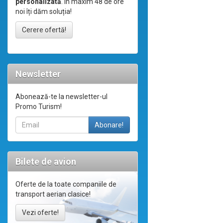
personalizată
. În maxim 48 de ore
noi îți dăm soluția!
Cerere ofertă!
Newsletter
Abonează-te la newsletter-ul
Promo Turism!
Bilete de avion
Oferte de la toate companiile de
transport aerian clasice!
Vezi oferte!