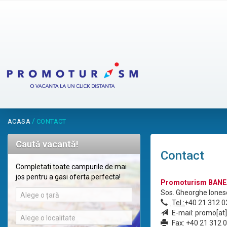
/
ACASA
CONTACT
Caută vacantă!
Contact
Completati toate campurile de mai
jos pentru a gasi oferta perfecta!
Promoturism BAN
Sos. Gheorghe Ionesc
Alege o țară
Tel.:
+40 21 312 0
E-mail: promo[at
Alege o localitate
Fax: +40 21 312 