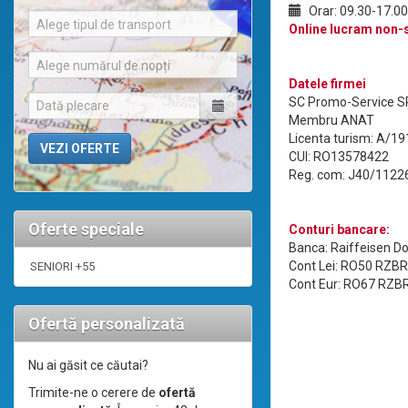
Orar: 09.30-17.00 
Alege tipul de transport
Online lucram non-
Alege numărul de nopți
Datele firmei
SC Promo-Service S
Membru ANAT
Licenta turism: A/1
CUI: RO13578422
Reg. com: J40/1122
Oferte speciale
Conturi bancare:
Banca: Raiffeisen D
Cont Lei: RO50 RZB
SENIORI +55
Cont Eur: RO67 RZB
Ofertă personalizată
Nu ai găsit ce căutai?
Trimite-ne o cerere de
ofertă