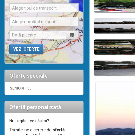
Alege tipul de transport
Alege numărul de nopți
Oferte speciale
SENIORI +55
Ofertă personalizată
Nu ai găsit ce căutai?
Trimite-ne o cerere de
ofertă