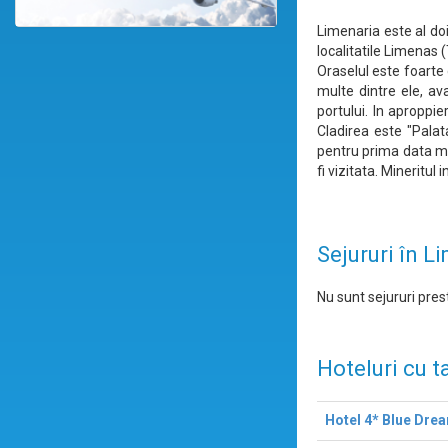
Limenaria este al do
localitatile Limenas
Oraselul este foarte 
multe dintre ele, a
portului. In aproppie
Cladirea este "Palat
pentru prima data mi
fi vizitata. Mineritu
Sejururi în L
Nu sunt sejururi prest
Hoteluri cu t
Hotel 4* Blue Dre