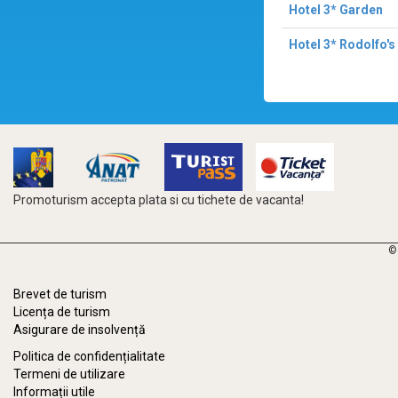
Hotel 3* Garden
Hotel 3* Rodolfo's
Promoturism accepta plata si cu tichete de vacanta!
©
Brevet de turism
Licența de turism
Asigurare de insolvență
Politica de confidențialitate
Termeni de utilizare
Informații utile