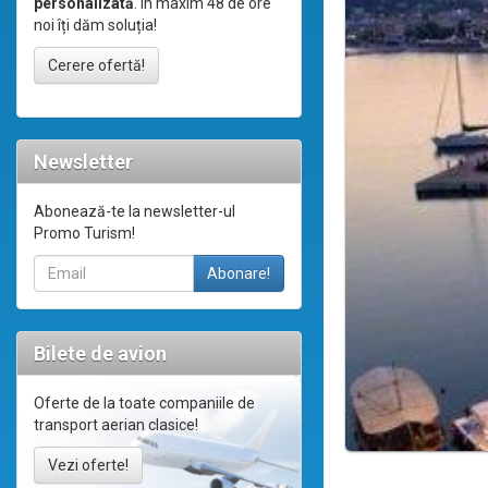
personalizată
. În maxim 48 de ore
noi îți dăm soluția!
Cerere ofertă!
Newsletter
Abonează-te la newsletter-ul
Promo Turism!
Bilete de avion
Oferte de la toate companiile de
transport aerian clasice!
Vezi oferte!