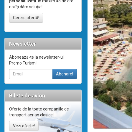
personalizată
. În maxim 48 de ore
noi îți dăm soluția!
Cerere ofertă!
Newsletter
Abonează-te la newsletter-ul
Promo Turism!
Bilete de avion
Oferte de la toate companiile de
transport aerian clasice!
Vezi oferte!