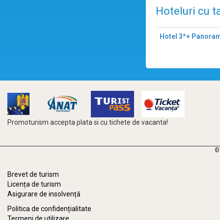
Hoteluri cu t
Hotel 3*+ Panoram
Promoturism accepta plata si cu tichete de vacanta!
©
Brevet de turism
Licența de turism
Asigurare de insolvență
Politica de confidențialitate
Termeni de utilizare