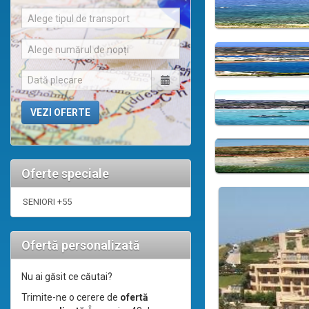
Alege tipul de transport
Alege numărul de nopți
Oferte speciale
SENIORI +55
Ofertă personalizată
Nu ai găsit ce căutai?
Trimite-ne o cerere de
ofertă