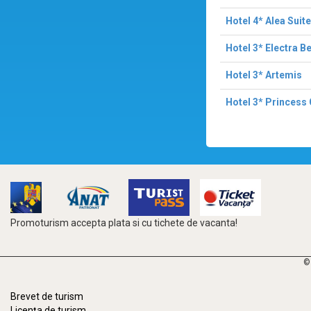
Hotel 4* Alea Suit
Hotel 3* Electra B
Hotel 3* Artemis
Hotel 3* Princess
Promoturism accepta plata si cu tichete de vacanta!
©
Brevet de turism
Licența de turism