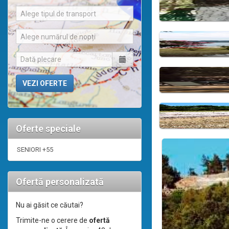
Alege tipul de transport
Alege numărul de nopți
Oferte speciale
SENIORI +55
Ofertă personalizată
Nu ai găsit ce căutai?
Trimite-ne o cerere de
ofertă