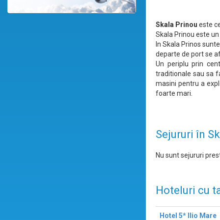
Skala Prinou
este ce
Skala Prinou este un 
In Skala Prinos sunte
departe de port se af
Un periplu prin cent
traditionale sau sa fa
masini pentru a explo
foarte mari.
Sejururi în S
Nu sunt sejururi prest
Hoteluri cu t
Hotel 5* Ilio Mare