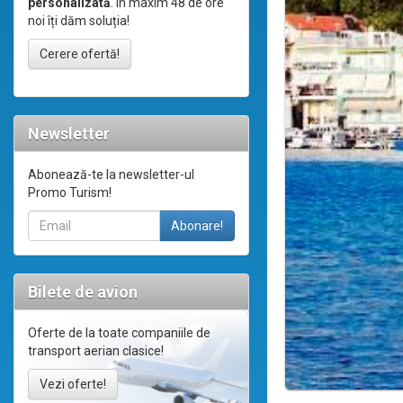
personalizată
. În maxim 48 de ore
noi îți dăm soluția!
Cerere ofertă!
Newsletter
Abonează-te la newsletter-ul
Promo Turism!
Bilete de avion
Oferte de la toate companiile de
transport aerian clasice!
Vezi oferte!