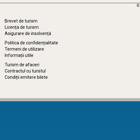
©
Brevet de turism
Licența de turism
Asigurare de insolvență
Politica de confidențialitate
Termeni de utilizare
Informații utile
Turism de afaceri
Contractul cu turistul
Condiții emitere bilete