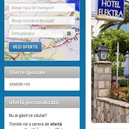
Alege tipul de transport
Alege numărul de nopți
Oferte speciale
SENIORI +55
Ofertă personalizată
Nu ai găsit ce căutai?
Trimite-ne o cerere de
ofertă