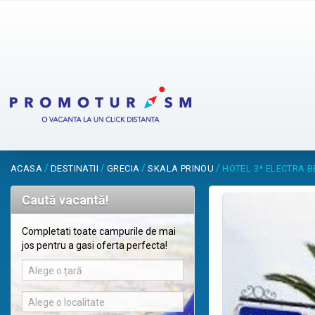
/
/
/
/
ACASA
DESTINATII
GRECIA
SKALA PRINOU
HOTEL 3* ELECTRA 
Caută vacantă!
Completati toate campurile de mai
jos pentru a gasi oferta perfecta!
Alege o țară
Alege o localitate