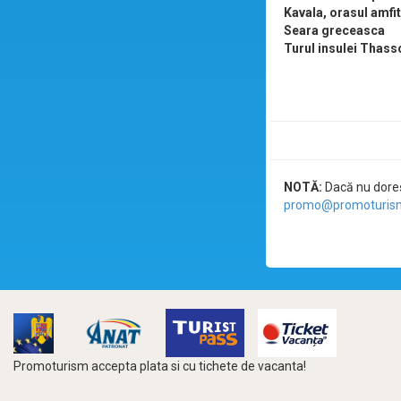
Kavala, orasul amfi
Seara greceasca
Turul insulei Thass
NOTĂ:
Dacă nu doreșt
promo@promoturism
Promoturism accepta plata si cu tichete de vacanta!