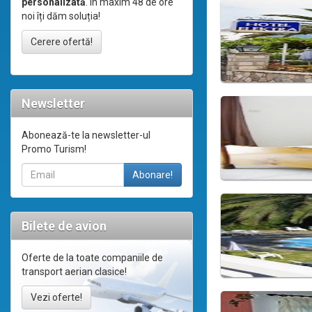
personalizată
. În maxim 48 de ore
noi îți dăm soluția!
Cerere ofertă!
Newsletter
Abonează-te la newsletter-ul
Promo Turism!
Bilete de avion
Oferte de la toate companiile de
transport aerian clasice!
Vezi oferte!