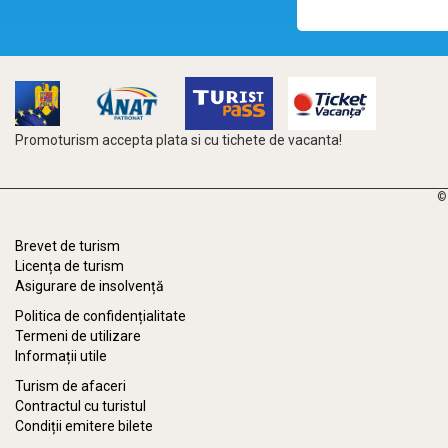
Promoturism accepta plata si cu tichete de vacanta!
©
Brevet de turism
Licența de turism
Asigurare de insolvență
Politica de confidențialitate
Termeni de utilizare
Informații utile
Turism de afaceri
Contractul cu turistul
Condiții emitere bilete