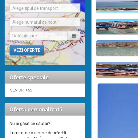
Alege tipul de transport
Alege numărul de nopți
Oferte speciale
SENIORI +55
Ofertă personalizată
Nu ai găsit ce căutai?
Trimite-ne o cerere de
ofertă