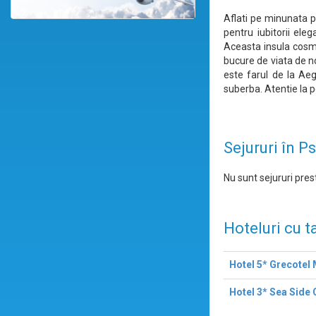
Aflati pe minunata p
pentru iubitorii ele
Aceasta insula cosmop
bucure de viata de n
este farul de la Aeg
suberba. Atentie la p
Sejururi în P
Nu sunt sejururi prest
Hoteluri cu t
Hotel 5* Grecotel
Hotel 3* Sea Side