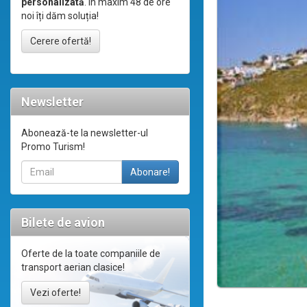
personalizată
. În maxim 48 de ore
noi îți dăm soluția!
Cerere ofertă!
Newsletter
Abonează-te la newsletter-ul
Promo Turism!
Bilete de avion
Oferte de la toate companiile de
transport aerian clasice!
Vezi oferte!