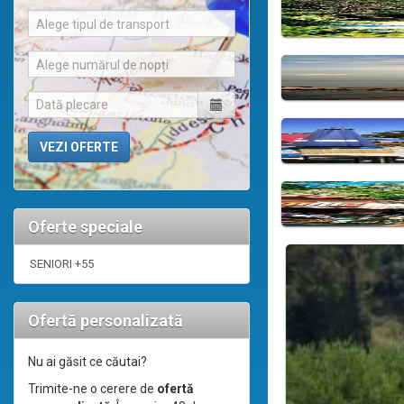
Alege tipul de transport
Alege numărul de nopți
Oferte speciale
SENIORI +55
Ofertă personalizată
Nu ai găsit ce căutai?
Trimite-ne o cerere de
ofertă