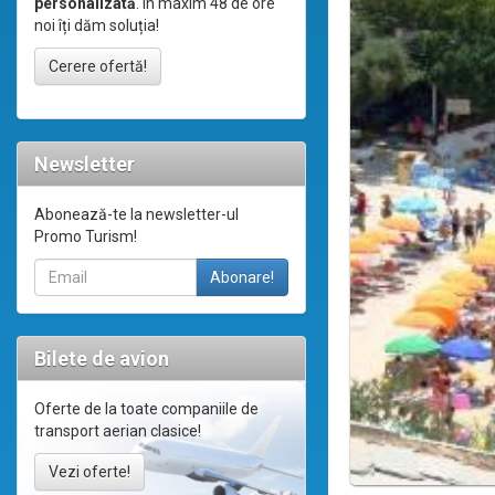
personalizată
. În maxim 48 de ore
noi îți dăm soluția!
Cerere ofertă!
Newsletter
Abonează-te la newsletter-ul
Promo Turism!
Bilete de avion
Oferte de la toate companiile de
transport aerian clasice!
Vezi oferte!