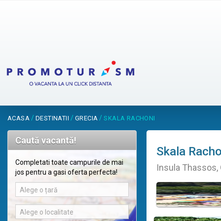
/
/
/
ACASA
DESTINATII
GRECIA
SKALA RACHONI
Caută vacantă!
Skala Racho
Completati toate campurile de mai
Insula Thassos, 
jos pentru a gasi oferta perfecta!
Alege o țară
Alege o localitate