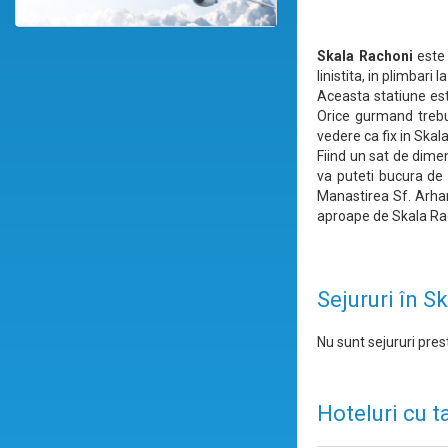
Skala Rachoni
este 
linistita, in plimbar
Aceasta statiune est
Orice gurmand trebui
vedere ca fix in Skal
Fiind un sat de dimen
va puteti bucura de 
Manastirea Sf. Arhan
aproape de Skala Ra
Sejururi în S
Nu sunt sejururi prest
Hoteluri cu t