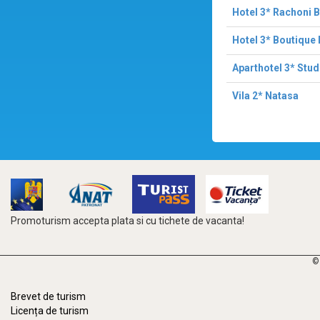
Hotel 3* Rachoni 
Hotel 3* Boutique
Aparthotel 3* Stud
Vila 2* Natasa
Promoturism accepta plata si cu tichete de vacanta!
©
Brevet de turism
Licența de turism