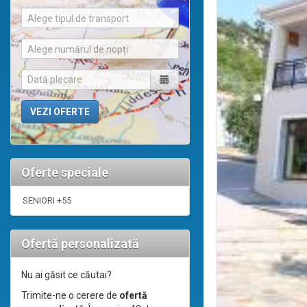
Alege tipul de transport
Alege numărul de nopți
Oferte speciale
SENIORI +55
Ofertă personalizată
Nu ai găsit ce căutai?
Trimite-ne o cerere de
ofertă