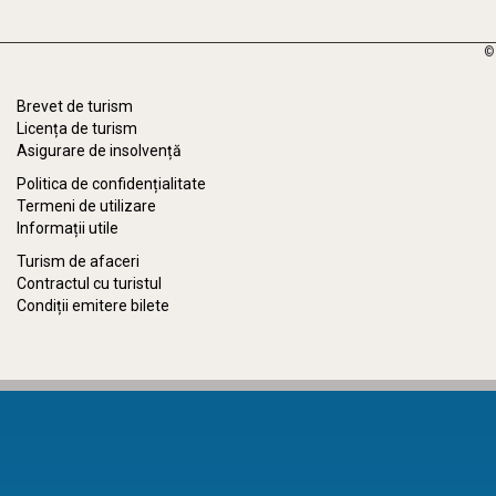
©
Brevet de turism
Licența de turism
Asigurare de insolvență
Politica de confidențialitate
Termeni de utilizare
Informații utile
Turism de afaceri
Contractul cu turistul
Condiții emitere bilete