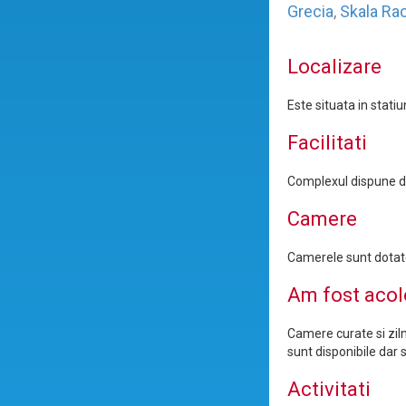
Grecia
,
Skala Ra
Localizare
Este situata in stat
Facilitati
Complexul dispune de 
Camere
Camerele sunt dotate 
Am fost acol
Camere curate si ziln
sunt disponibile dar 
Activitati