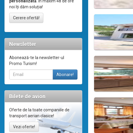
personalizată
. În maxim 48 de ore
noi îți dăm soluția!
Cerere ofertă!
Newsletter
Abonează-te la newsletter-ul
Promo Turism!
Bilete de avion
Oferte de la toate companiile de
transport aerian clasice!
Vezi oferte!