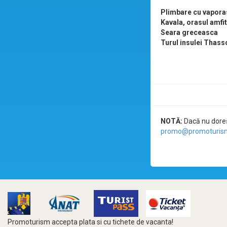
Plimbare cu vapora
Kavala, orasul amfi
Seara greceasca
Turul insulei Thass
NOTĂ:
Dacă nu doreșt
promo@promoturism
Promoturism accepta plata si cu tichete de vacanta!