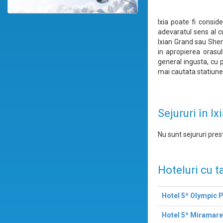
Ixia poate fi consid
adevaratul sens al c
Ixian Grand sau Sher
in apropierea orasul
general ingusta, cu 
mai cautata statiune 
Sejururi în Ix
Nu sunt sejururi prest
Hoteluri cu t
Hotel 5* Olympic 
Hotel 5* Miramar