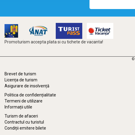
Promoturism accepta plata si cu tichete de vacanta!
©
Brevet de turism
Licența de turism
Asigurare de insolvență
Politica de confidențialitate
Termeni de utilizare
Informații utile
Turism de afaceri
Contractul cu turistul
Condiții emitere bilete