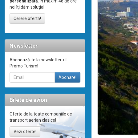
personalizată
. În maxim 48 de ore
noi îți dăm soluția!
Cerere ofertă!
Newsletter
Abonează-te la newsletter-ul
Promo Turism!
Bilete de avion
Oferte de la toate companiile de
transport aerian clasice!
Vezi oferte!