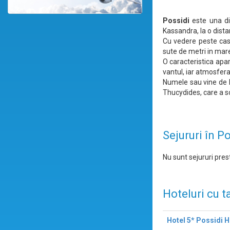
Possidi
este una di
Kassandra, la o dist
Cu vedere peste caste
sute de metri in mare 
O caracteristica apa
vantul, iar atmosfera
Numele sau vine de la
Thucydides, care a sc
Sejururi în P
Nu sunt sejururi prest
Hoteluri cu t
Hotel 5* Possidi 