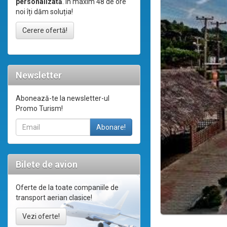
personalizată
. În maxim 48 de ore
noi îți dăm soluția!
Cerere ofertă!
Newsletter
Abonează-te la newsletter-ul
Promo Turism!
Bilete de avion
Oferte de la toate companiile de
transport aerian clasice!
Vezi oferte!