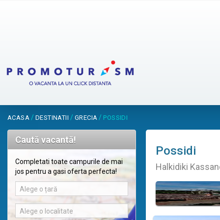
/
/
/
ACASA
DESTINATII
GRECIA
POSSIDI
Caută vacantă!
Possidi
Completati toate campurile de mai
Halkidiki Kassan
jos pentru a gasi oferta perfecta!
Alege o țară
Alege o localitate