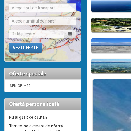
Alege tipul de transport
Alege numărul de nopți
Oferte speciale
SENIORI +55
Ofertă personalizată
Nu ai găsit ce căutai?
Trimite-ne o cerere de
ofertă