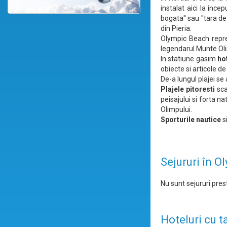
instalat aici la ince
bogata'' sau ''tara d
din Pieria.
Olympic Beach reprez
legendarul Munte Ol
In statiune gasim
ho
obiecte si articole de 
De-a lungul plajei s
Plajele pitoresti
sca
peisajului si forta n
Olimpului.
Sporturile nautice
si
Sejururi în 
Nu sunt sejururi prest
Hoteluri cu t