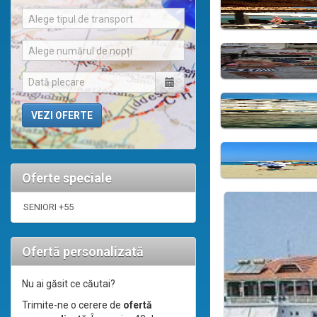
Alege tipul de transport
Alege numărul de nopți
Oferte speciale
SENIORI +55
Ofertă personalizată
Nu ai găsit ce căutai?
Trimite-ne o cerere de
ofertă