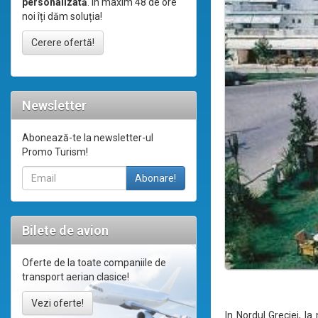
personalizată
. În maxim 48 de ore
noi îți dăm soluția!
Cerere ofertă!
Newsletter
Abonează-te la newsletter-ul
Promo Turism!
Bilete de avion
Oferte de la toate companiile de
transport aerian clasice!
Vezi oferte!
In Nordul Greciei, l