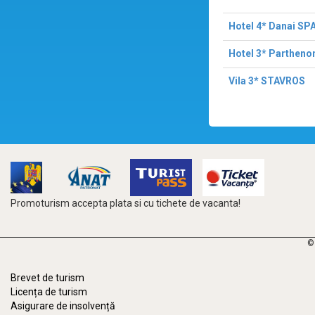
Hotel 4* Danai SP
Hotel 3* Parthenon
Vila 3* STAVROS
Promoturism accepta plata si cu tichete de vacanta!
©
Brevet de turism
Licența de turism
Asigurare de insolvență