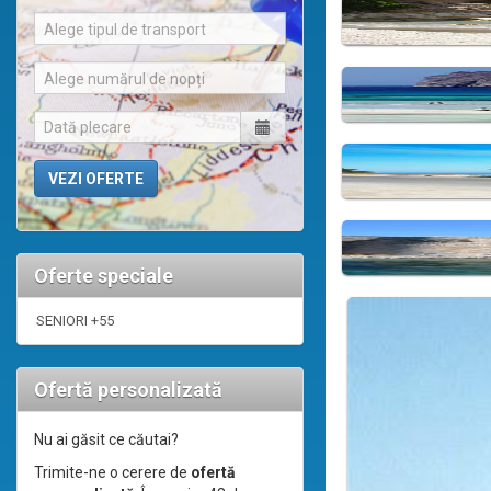
Alege tipul de transport
Alege numărul de nopți
Oferte speciale
SENIORI +55
Ofertă personalizată
Nu ai găsit ce căutai?
Trimite-ne o cerere de
ofertă