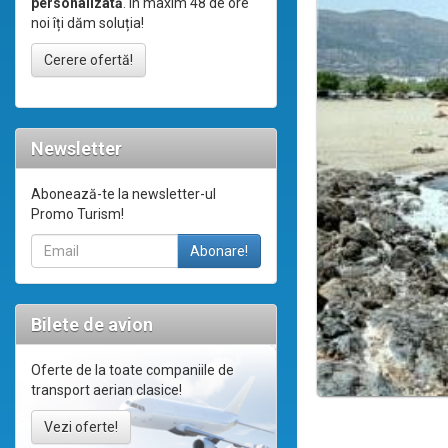
personalizată
. În maxim 48 de ore
noi îți dăm soluția!
Cerere ofertă!
Newsletter
Abonează-te la newsletter-ul
Promo Turism!
Bilete de avion
Oferte de la toate companiile de
transport aerian clasice!
Vezi oferte!