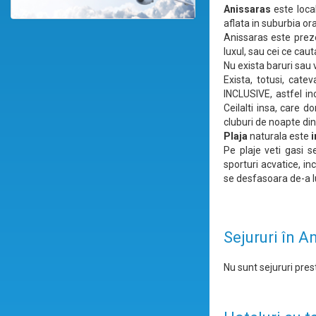
Anissaras
este local
aflata in suburbia or
Anissaras este pre
luxul, sau cei ce cau
Nu exista baruri sau 
Exista, totusi, cate
INCLUSIVE, astfel inc
Ceilalti insa, care 
cluburi de noapte din
Plaja
naturala este
i
Pe plaje veti gasi s
sporturi acvatice, in
se desfasoara de-a lu
Sejururi în A
Nu sunt sejururi prest