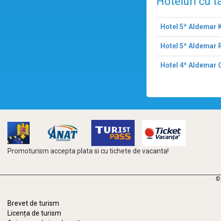
Hoteluri cu t
Hotel 5* Aldemar 
Hotel 5* Aldemar 
Hotel 4* Aldemar C
Promoturism accepta plata si cu tichete de vacanta!
©
Brevet de turism
Licența de turism