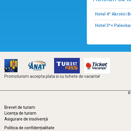
Hotel 4* Akrotiri 
Hotel 3*+ Paleokas
Promoturism accepta plata si cu tichete de vacanta!
©
Brevet de turism
Licența de turism
Asigurare de insolvență
Politica de confidențialitate