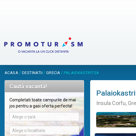
/
/
/
ACASA
DESTINATII
GRECIA
PALAIOKASTRITSA
Caută vacantă!
Palaiokastr
Completati toate campurile de mai
Insula Corfu, Gr
jos pentru a gasi oferta perfecta!
Alege o țară
Alege o localitate