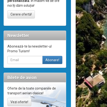
personalizată
. În maxim 48 de ore
noi îți dăm soluția!
Cerere ofertă!
Newsletter
Abonează-te la newsletter-ul
Promo Turism!
Bilete de avion
Oferte de la toate companiile de
transport aerian clasice!
Vezi oferte!