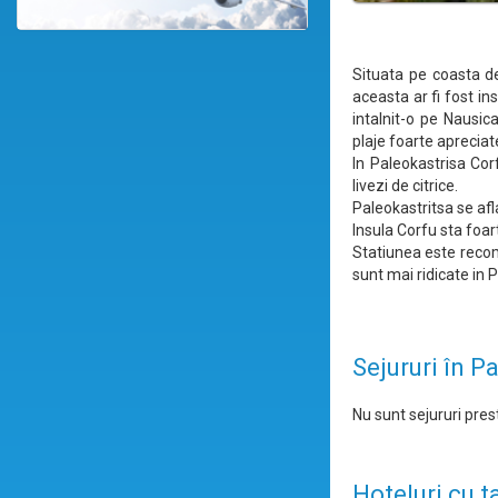
Situata pe coasta d
aceasta ar fi fost ins
intalnit-o pe Nausic
plaje foarte apreciate
In Paleokastrisa Cor
livezi de citrice.
Paleokastritsa se afl
Insula Corfu sta foar
Statiunea este recom
sunt mai ridicate in 
Sejururi în P
Nu sunt sejururi prest
Hoteluri cu t