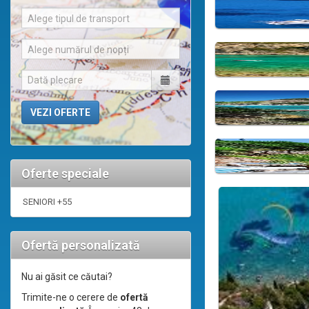
Alege tipul de transport
Alege numărul de nopți
Oferte speciale
SENIORI +55
Ofertă personalizată
Nu ai găsit ce căutai?
Trimite-ne o cerere de
ofertă