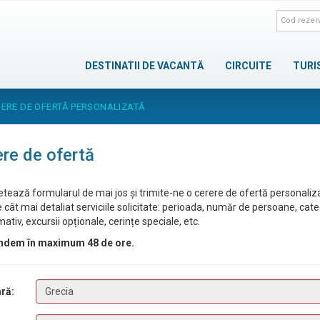
DESTINATII DE VACANTĂ
CIRCUITE
TURI
ERE DE OFERTĂ PERSONALIZATĂ
re de ofertă
tează formularul de mai jos și trimite-ne o cerere de ofertă personaliz
 cât mai detaliat serviciile solicitate: perioada, număr de persoane, cat
ativ, excursii opționale, cerințe speciale, etc.
ndem în maximum 48 de ore.
ră: