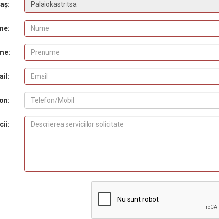
aș:
me:
me:
il:
on:
cii: