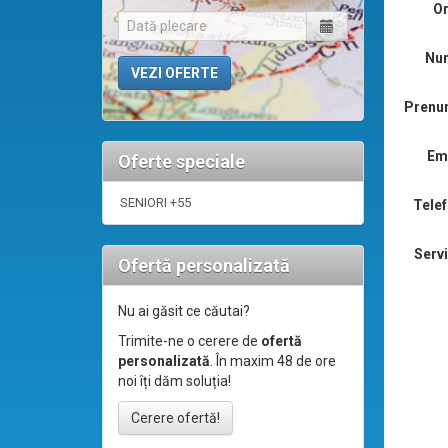
Or
Nu
Prenu
Ema
Oferte speciale
SENIORI +55
Telef
Servi
Ofertă personalizată
Nu ai găsit ce căutai?
Trimite-ne o cerere de
ofertă
personalizată
. În maxim 48 de ore
noi îți dăm soluția!
Cerere ofertă!