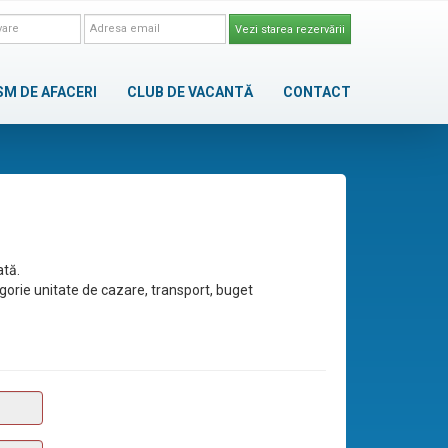
Vezi starea rezervării
SM DE AFACERI
CLUB DE VACANTĂ
CONTACT
ată.
egorie unitate de cazare, transport, buget