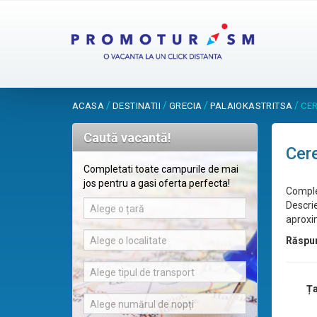
/
/
/
/
ACASA
DESTINATII
GRECIA
PALAIOKASTRITSA
CER
Caută vacantă!
Cere
Completati toate campurile de mai
jos pentru a gasi oferta perfecta!
Comple
Descrie
Alege o țară
aproxim
Alege o localitate
Răspu
Alege tipul de transport
Ța
Alege numărul de nopți