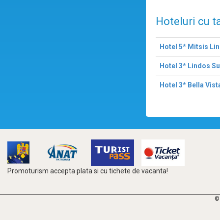
Hoteluri cu t
Hotel 5* Mitsis L
Hotel 3* Lindos S
Hotel 3* Bella Vist
Promoturism accepta plata si cu tichete de vacanta!
©