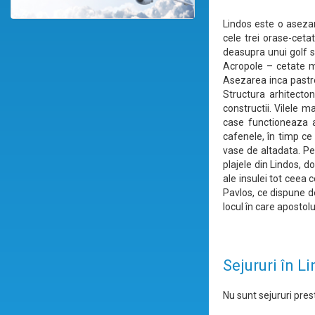
Lindos este o asezar
cele trei orase-ceta
deasupra unui golf s
Acropole – cetate m
Asezarea inca pastre
Structura arhitecton
constructii. Vilele m
case functioneaza as
cafenele, în timp ce
vase de altadata. Pe 
plajele din Lindos, d
ale insulei tot ceea 
Pavlos, ce dispune de
locul în care apostol
Sejururi în L
Nu sunt sejururi prest