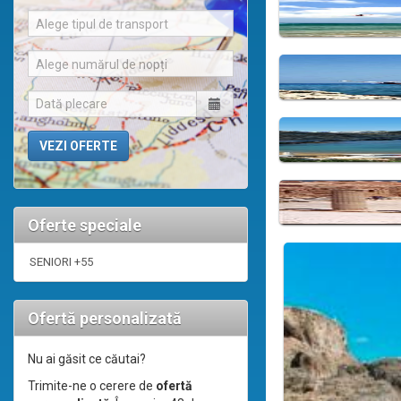
Alege tipul de transport
Alege numărul de nopți
Oferte speciale
SENIORI +55
Ofertă personalizată
Nu ai găsit ce căutai?
Trimite-ne o cerere de
ofertă