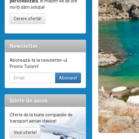
personalizată
. În maxim 48 de ore
noi îți dăm soluția!
Cerere ofertă!
Newsletter
Abonează-te la newsletter-ul
Promo Turism!
Bilete de avion
Oferte de la toate companiile de
transport aerian clasice!
Vezi oferte!