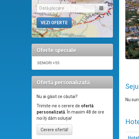
Oferte speciale
SENIORI +55
Ofertă personalizată
Seju
Nu ai găsit ce căutai?
Nu sunt
Trimite-ne o cerere de
ofertă
personalizată
. În maxim 48 de ore
noi îți dăm soluția!
Hote
Cerere ofertă!
Hotel