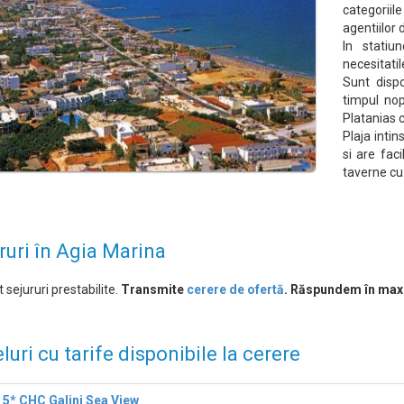
categorii
agentiilor 
In stati
necesitati
Sunt dispo
timpul nop
Platanias c
Plaja intin
si are faci
taverne cu
ruri în Agia Marina
 sejururi prestabilite.
Transmite
cerere de ofertă
. Răspundem în max
luri cu tarife disponibile la cerere
 5* CHC Galini Sea View