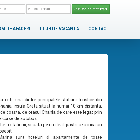
Vezi starea rezervării
SM DE AFACERI
CLUB DE VACANTĂ
CONTACT
a este una dintre principalele statiuni turistice din
hania, insula Creta situat la numai 10 km distanta,
de coasta, de orasul Chania de care este legat prin
 curse de autobuz.
he a statiunii, situata pe un deal, pastreaza inca un
sebit.
Marina sunt hoteluri si apartamente de toate