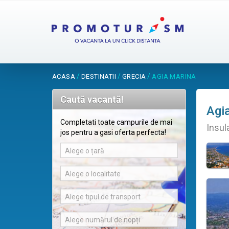
/
/
/
ACASA
DESTINATII
GRECIA
AGIA MARINA
Caută vacantă!
Agi
Completati toate campurile de mai
Insul
jos pentru a gasi oferta perfecta!
Alege o țară
Alege o localitate
Alege tipul de transport
Alege numărul de nopți