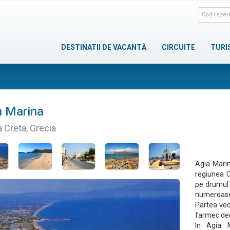
DESTINATII DE VACANTĂ
CIRCUITE
TURI
a Marina
a Creta, Grecia
Agia Marin
regiunea C
pe drumul 
numeroase
Partea vec
farmec deo
In Agia 