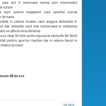
le care pot fi rezervate numai prin intermediul
de turism.
une sunt cateva magazine care satisfac numai
le de baza.
nibile si cateva localuri care asigura distractia in
tii dar, optiunile sunt mai numeroase in statiunea
are se afla la mica distanta.
sa cu nisip fin este putin expusa la vanturile din Nord
litati pentru sporturi nautice dar si cateva baruri si
 vedere la mare.
imum 48 de ore.
DETALII