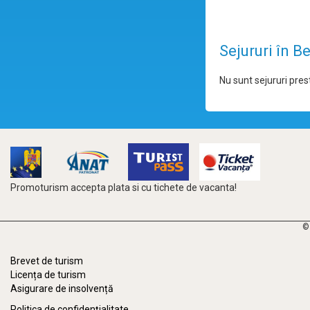
Sejururi în B
Nu sunt sejururi prest
Promoturism accepta plata si cu tichete de vacanta!
©
Brevet de turism
Licența de turism
Asigurare de insolvență
Politica de confidențialitate