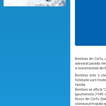
Benitses din Corfu, 
adevarat paradis elen
si evenimentele din B
Benitses este o stat
Hotelurile sunt mode
familie.
Benitses se afla la 1
Igoumensita (1h40 de
Rocco din Corfu (bil
soseaua principala sp