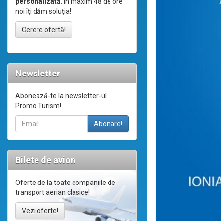
personalizată
. În maxim 48 de ore
noi îți dăm soluția!
Cerere ofertă!
Newsletter
Abonează-te la newsletter-ul
Promo Turism!
Bilete de avion
Oferte de la toate companiile de
transport aerian clasice!
Vezi oferte!