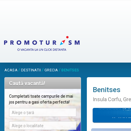
/
/
/
ACASA
DESTINATII
GRECIA
BENITSES
Caută vacantă!
Benitses
Completati toate campurile de mai
Insula Corfu, Gr
jos pentru a gasi oferta perfecta!
Alege o țară
Alege o localitate