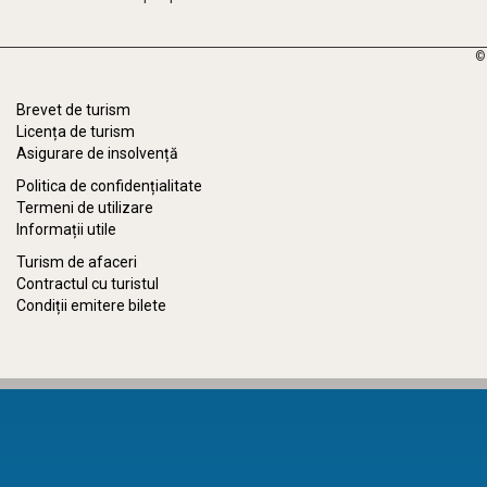
©
Brevet de turism
Licența de turism
Asigurare de insolvență
Politica de confidențialitate
Termeni de utilizare
Informații utile
Turism de afaceri
Contractul cu turistul
Condiții emitere bilete