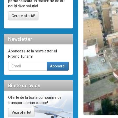
personalizată
. În maxim 48 de ore
noi îți dăm soluția!
Cerere ofertă!
Newsletter
Abonează-te la newsletter-ul
Promo Turism!
Bilete de avion
Oferte de la toate companiile de
transport aerian clasice!
Vezi oferte!