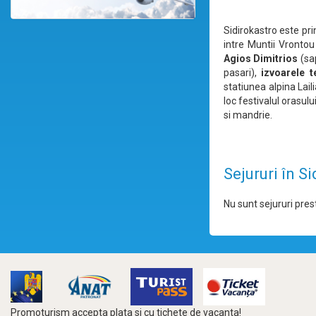
Sidirokastro este pri
intre Muntii Vrontou 
Agios Dimitrios
(sa
pasari),
izvoarele 
statiunea alpina Lail
loc festivalul orasul
si mandrie.
Sejururi în S
Nu sunt sejururi prest
Promoturism accepta plata si cu tichete de vacanta!