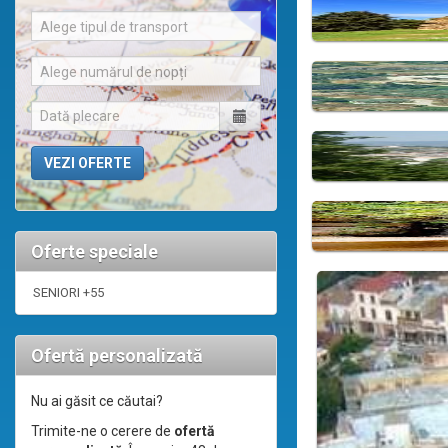
Alege tipul de transport
Alege numărul de nopți
Oferte speciale
SENIORI +55
Ofertă personalizată
Nu ai găsit ce căutai?
Trimite-ne o cerere de
ofertă