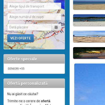
Alege tipul de transport
Alege numărul de nopți
Oferte speciale
SENIORI +55
Ofertă personalizată
Nu ai găsit ce căutai?
Trimite-ne o cerere de
ofertă