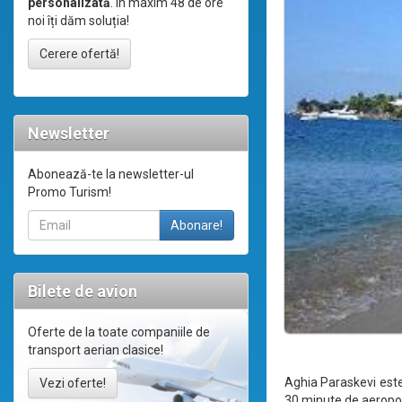
personalizată
. În maxim 48 de ore
noi îți dăm soluția!
Cerere ofertă!
Newsletter
Abonează-te la newsletter-ul
Promo Turism!
Bilete de avion
Oferte de la toate companiile de
transport aerian clasice!
Aghia Paraskevi este o
Vezi oferte!
30 minute de aeropor