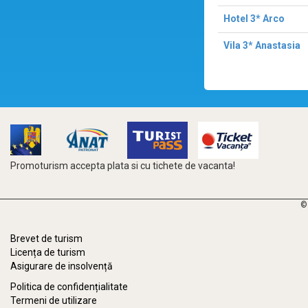
Hotel 3* Arco
Vila 3* Anastasia
Promoturism accepta plata si cu tichete de vacanta!
©
Brevet de turism
Licența de turism
Asigurare de insolvență
Politica de confidențialitate
Termeni de utilizare