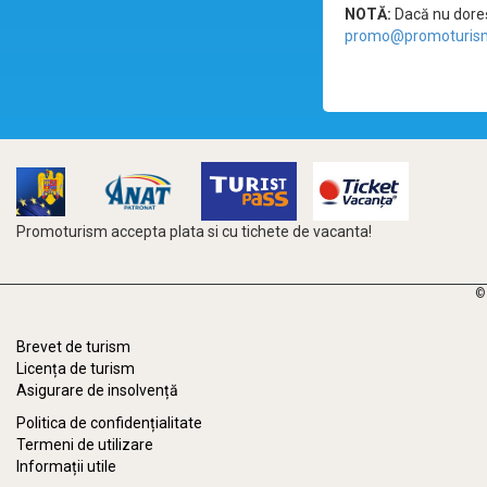
NOTĂ:
Dacă nu doreșt
promo@promoturism
Promoturism accepta plata si cu tichete de vacanta!
©
Brevet de turism
Licența de turism
Asigurare de insolvență
Politica de confidențialitate
Termeni de utilizare
Informații utile