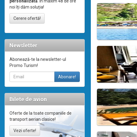
personalizată
. În maxim 48 de ore
noi îți dăm soluția!
Cerere ofertă!
Newsletter
Abonează-te la newsletter-ul
Promo Turism!
Bilete de avion
Oferte de la toate companiile de
transport aerian clasice!
Vezi oferte!