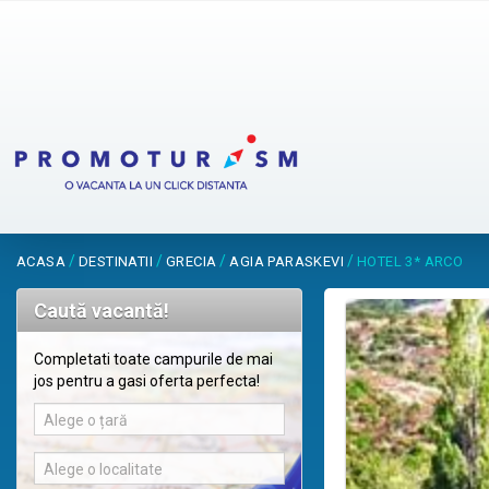
/
/
/
/
ACASA
DESTINATII
GRECIA
AGIA PARASKEVI
HOTEL 3* ARCO
Caută vacantă!
Completati toate campurile de mai
jos pentru a gasi oferta perfecta!
Alege o țară
Alege o localitate