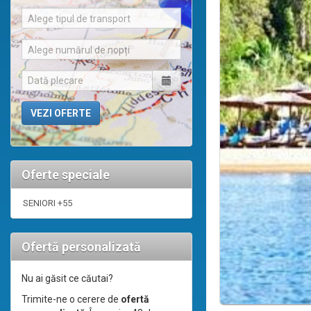
Alege tipul de transport
Alege numărul de nopți
Oferte speciale
SENIORI +55
Ofertă personalizată
Nu ai găsit ce căutai?
Trimite-ne o cerere de
ofertă