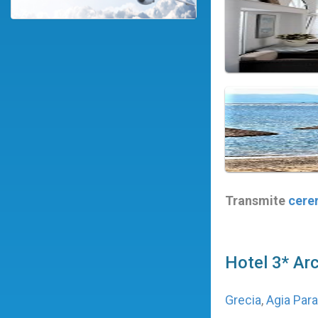
Transmite
cere
Hotel 3* Ar
Grecia
,
Agia Par