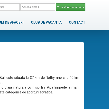
Vezi starea rezervării
SM DE AFACERI
CLUB DE VACANTĂ
CONTACT
Bali este situata la 37 km de Rethymno si a 40 km
on.
e o plaja naturala cu nisip fin. Apa limpede a marii
te categoriile de sporturi acvatice.