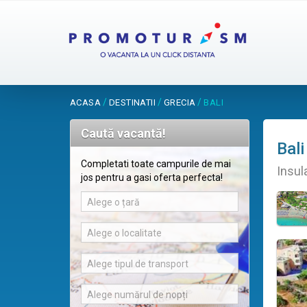
/
/
/
ACASA
DESTINATII
GRECIA
BALI
Caută vacantă!
Bali
Completati toate campurile de mai
Insul
jos pentru a gasi oferta perfecta!
Alege o țară
Alege o localitate
Alege tipul de transport
Alege numărul de nopți