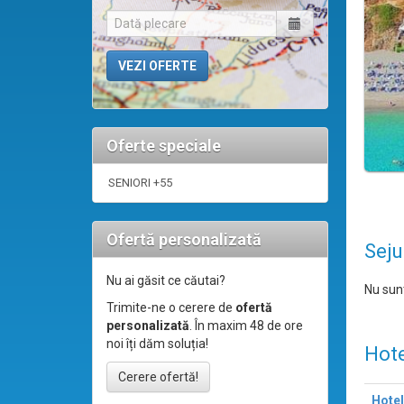
Oferte speciale
SENIORI +55
Ofertă personalizată
Seju
Nu ai găsit ce căutai?
Nu sunt
Trimite-ne o cerere de
ofertă
personalizată
. În maxim 48 de ore
noi îți dăm soluția!
Hote
Cerere ofertă!
Hotel