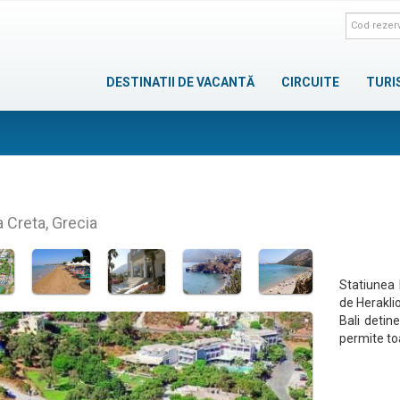
DESTINATII DE VACANTĂ
CIRCUITE
TURI
a Creta, Grecia
Statiunea 
de Herakli
Bali detin
permite toa