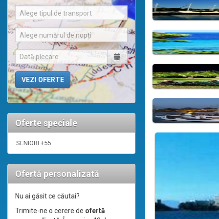
Alege tipul de transport
Alege numărul de nopți
Oferte speciale
SENIORI +55
Ofertă personalizată
Nu ai găsit ce căutai?
Trimite-ne o cerere de
ofertă