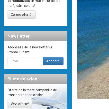
personalizată
. În maxim 48 de ore
noi îți dăm soluția!
Cerere ofertă!
Newsletter
Abonează-te la newsletter-ul
Promo Turism!
Bilete de avion
Oferte de la toate companiile de
transport aerian clasice!
Vezi oferte!