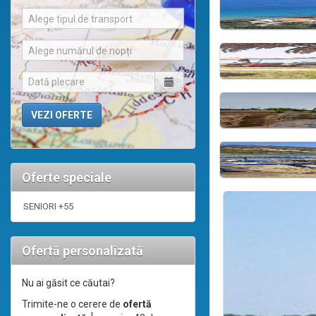
Alege tipul de transport
Alege numărul de nopți
Oferte speciale
SENIORI +55
Ofertă personalizată
Nu ai găsit ce căutai?
Trimite-ne o cerere de
ofertă