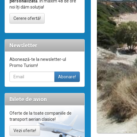
personalizată
. În maxim 48 de ore
noi îți dăm soluția!
Cerere ofertă!
Newsletter
Abonează-te la newsletter-ul
Promo Turism!
Bilete de avion
Oferte de la toate companiile de
transport aerian clasice!
Vezi oferte!