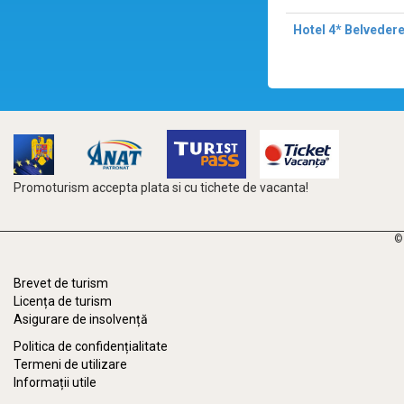
Hotel 4* Belveder
Promoturism accepta plata si cu tichete de vacanta!
©
Brevet de turism
Licența de turism
Asigurare de insolvență
Politica de confidențialitate
Termeni de utilizare
Informații utile