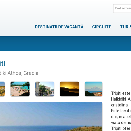
DESTINATII DE VACANTĂ
CIRCUITE
TURI
iti
diki Athos, Grecia
Tripiti est
Halkidiki 
cristalina.
Este locul 
dar, in ace
viata de n
Tripiti ofe