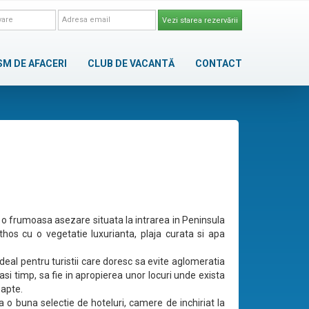
Vezi starea rezervării
SM DE AFACERI
CLUB DE VACANTĂ
CONTACT
e o frumoasa asezare situata la intrarea in Peninsula
Athos cu o vegetatie luxurianta, plaja curata si apa
ideal pentru turistii care doresc sa evite aglomeratia
lasi timp, sa fie in apropierea unor locuri unde exista
oapte.
ra o buna selectie de hoteluri, camere de inchiriat la