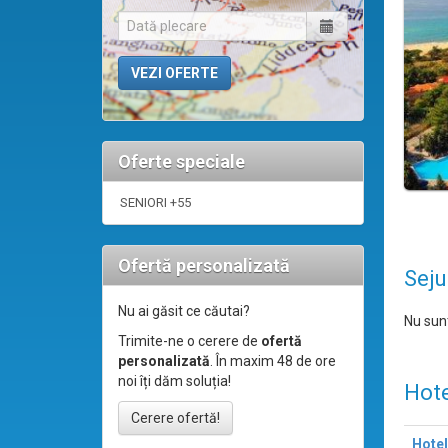
Oferte speciale
SENIORI +55
Ofertă personalizată
Sejur
Nu ai găsit ce căutai?
Nu sunt
Trimite-ne o cerere de
ofertă
personalizată
. În maxim 48 de ore
noi îți dăm soluția!
Hote
Cerere ofertă!
Hotel