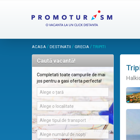
/
/
/
ACASA
DESTINATII
GRECIA
TRIPITI
Caută vacantă!
Trip
Completati toate campurile de mai
Halki
jos pentru a gasi oferta perfecta!
Alege o țară
Alege o localitate
Alege tipul de transport
Alege numărul de nopți