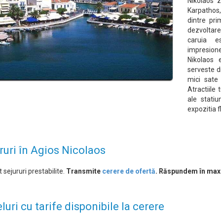
Nikolaos z
Karpathos,
dintre pri
dezvoltare
caruia e
impresione
Nikolaos 
serveste d
mici sate
Atractiile 
ale statiu
expozitia f
ruri în Agios Nicolaos
 sejururi prestabilite.
Transmite
cerere de ofertă
. Răspundem în max
luri cu tarife disponibile la cerere