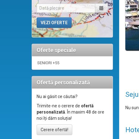
Oferte speciale
SENIORI +55
Ofertă personalizată
Seju
Nu ai găsit ce căutai?
Trimite-ne o cerere de
ofertă
Nu sunt
personalizată
. În maxim 48 de ore
noi îți dăm soluția!
Hote
Cerere ofertă!