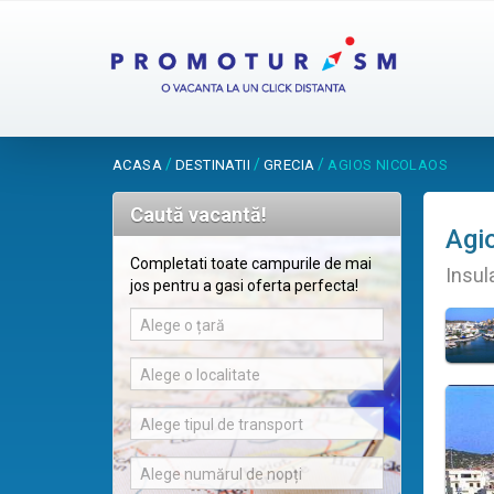
/
/
/
ACASA
DESTINATII
GRECIA
AGIOS NICOLAOS
Caută vacantă!
Agi
Completati toate campurile de mai
Insul
jos pentru a gasi oferta perfecta!
Alege o țară
Alege o localitate
Alege tipul de transport
Alege numărul de nopți