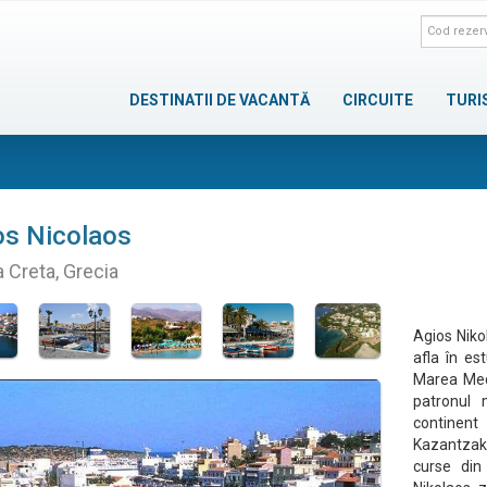
DESTINATII DE VACANTĂ
CIRCUITE
TURI
os Nicolaos
a Creta, Grecia
Agios Niko
afla în est
Marea Medi
patronul 
continent
Kazantzaki
curse din