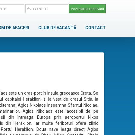
Vezi starea rezervării
SM DE AFACERI
CLUB DE VACANTĂ
CONTACT
laos este un oras-port în insula greceasca Creta. Se
ul capitalei Heraklion, si la vest de orasul Sitia, la
terana. Agios Nikolaos inseamna Sfantul Nicolae,
marinarilor. Agios Nikolaos este accesibil de pe
 sii din întreaga Europa prin aeroportul Nikos
s din Heraklion, iar multe feriboturi ofera zilnic
 Portul Heraklion. Doua nave leaga direct Agios