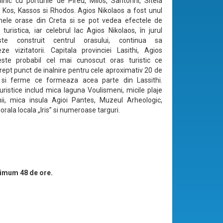
ilnic cu porturile de Pireu, Milos, Santorini, Siteia
 Kos, Kassos si Rhodos. Agios Nikolaos a fost unul
mele orase din Creta si se pot vedea efectele de
 turistica, iar celebrul lac Agios Nikolaos, în jurul
ste construit centrul orasului, continua sa
ze vizitatorii. Capitala provinciei Lasithi, Agios
este probabil cel mai cunoscut oras turistic ce
rept punct de inalnire pentru cele aproximativ 20 de
 si ferme ce formeaza acea parte din Lassithi.
turistice includ mica laguna Voulismeni, micile plaje
nii, mica insula Agioi Pantes, Muzeul Arheologic,
lorala locala „Iris” si numeroase targuri.
imum 48 de ore.