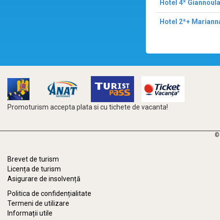
Hotel 4* Giannoula
Hotel 2*+ Mariann
Promoturism accepta plata si cu tichete de vacanta!
©
Brevet de turism
Licența de turism
Asigurare de insolvență
Politica de confidențialitate
Termeni de utilizare
Informații utile