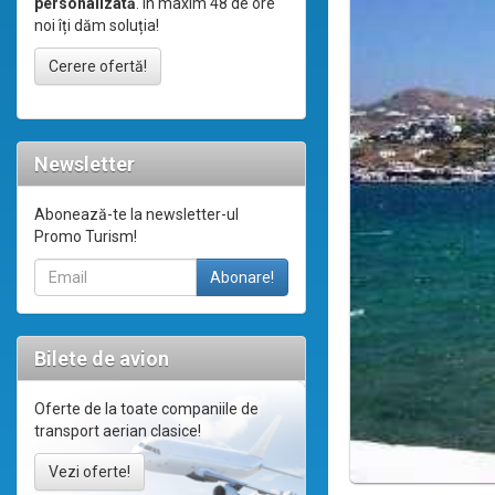
personalizată
. În maxim 48 de ore
noi îți dăm soluția!
Cerere ofertă!
Newsletter
Abonează-te la newsletter-ul
Promo Turism!
Bilete de avion
Oferte de la toate companiile de
transport aerian clasice!
Vezi oferte!