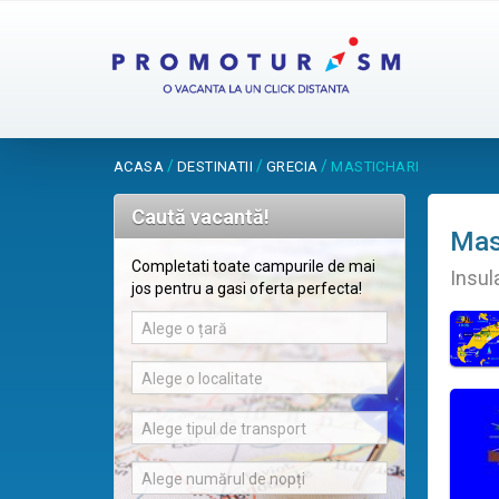
/
/
/
ACASA
DESTINATII
GRECIA
MASTICHARI
Caută vacantă!
Mas
Completati toate campurile de mai
Insul
jos pentru a gasi oferta perfecta!
Alege o țară
Alege o localitate
Alege tipul de transport
Alege numărul de nopți