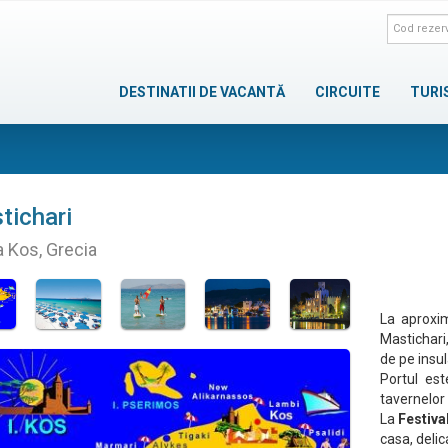
DESTINATII DE VACANTĂ
CIRCUITE
TURI
tichari
a Kos, Grecia
La aproxim
Mastichari
de pe insul
Portul est
tavernelor 
La
Festiva
casa, deli