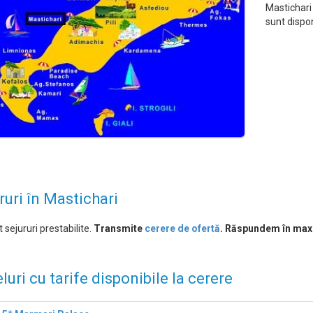
Mastichari
sunt dispon
ruri în Mastichari
 sejururi prestabilite.
Transmite
cerere de ofertă
. Răspundem în max
luri cu tarife disponibile la cerere