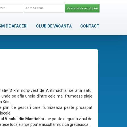
Vezi starea rezervării
SM DE AFACERI
CLUB DE VACANTĂ
CONTACT
ativ 3 km nord-vest de Antimachia, se afla satul
, unde se afla unele dintre cele mai frumoase plaje
a Kos.
e plin de pescari care furnizeaza peste proaspat
locale.
lul Vinului din Mastichari
se poate degusta vinul de
catese locale si se poate asculta muzica greceasca.