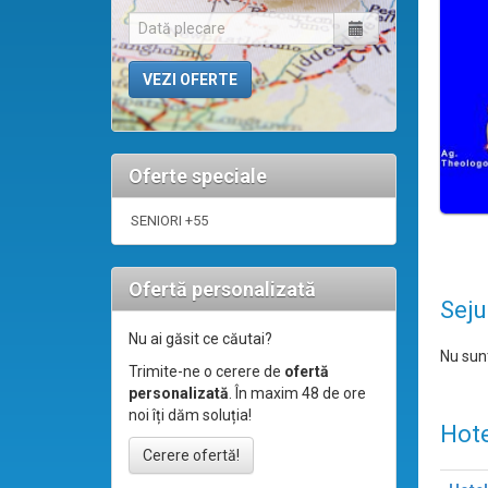
Oferte speciale
SENIORI +55
Ofertă personalizată
Seju
Nu ai găsit ce căutai?
Nu sunt
Trimite-ne o cerere de
ofertă
personalizată
. În maxim 48 de ore
noi îți dăm soluția!
Hote
Cerere ofertă!