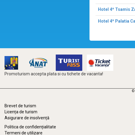
Hotel 4* Tsamis Z
Hotel 4* Palatia Ca
Promoturism accepta plata si cu tichete de vacanta!
©
Brevet de turism
Licența de turism
Asigurare de insolvență
Politica de confidențialitate
Termeni de utilizare