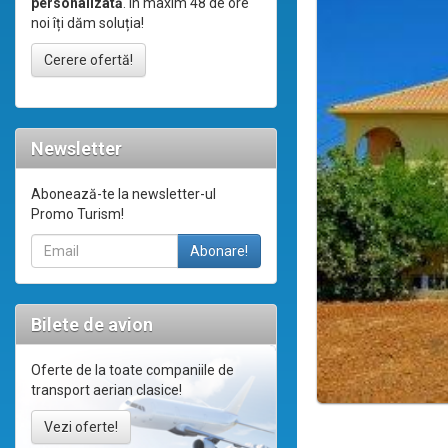
personalizată
. În maxim 48 de ore
noi îți dăm soluția!
Cerere ofertă!
Newsletter
Abonează-te la newsletter-ul
Promo Turism!
Bilete de avion
Oferte de la toate companiile de
transport aerian clasice!
Vezi oferte!