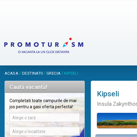
/
/
/
ACASA
DESTINATII
GRECIA
KIPSELI
Caută vacantă!
Kipseli
Completati toate campurile de mai
Insula Zakynthos
jos pentru a gasi oferta perfecta!
Alege o țară
Alege o localitate