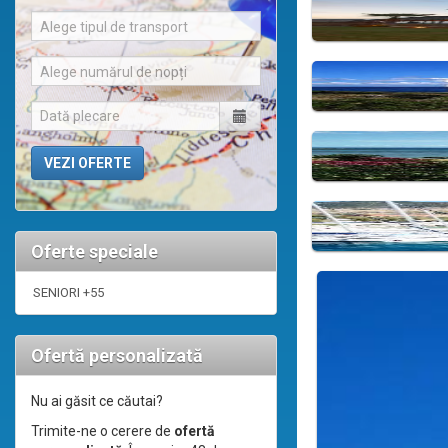
Alege tipul de transport
Alege numărul de nopți
Oferte speciale
SENIORI +55
Ofertă personalizată
Nu ai găsit ce căutai?
Trimite-ne o cerere de
ofertă