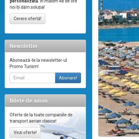
personalizată
. În maxim 48 de ore
noi îți dăm soluția!
Cerere ofertă!
Newsletter
Abonează-te la newsletter-ul
Promo Turism!
Bilete de avion
Oferte de la toate companiile de
transport aerian clasice!
Vezi oferte!