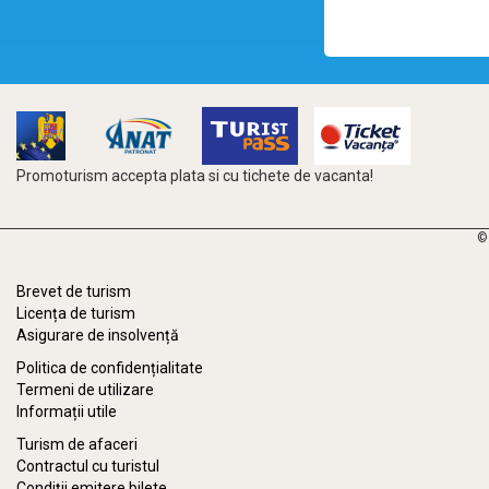
Promoturism accepta plata si cu tichete de vacanta!
©
Brevet de turism
Licența de turism
Asigurare de insolvență
Politica de confidențialitate
Termeni de utilizare
Informații utile
Turism de afaceri
Contractul cu turistul
Condiții emitere bilete