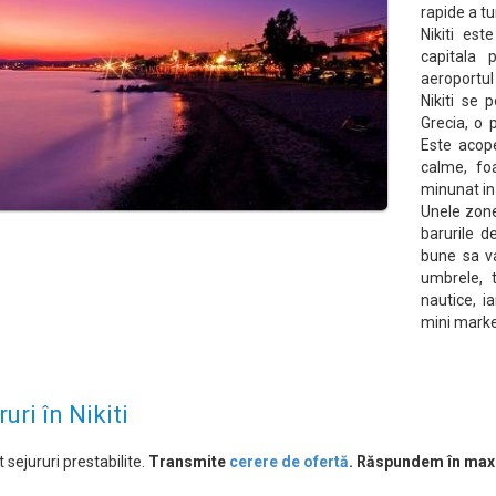
rapide a tu
Nikiti est
capitala 
aeroportul 
Nikiti se 
Grecia, o 
Este acope
calme, foa
minunat in
Unele zone
barurile d
bune sa va
umbrele, t
nautice, i
mini marke
ruri în Nikiti
 sejururi prestabilite.
Transmite
cerere de ofertă
. Răspundem în max