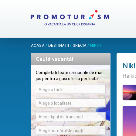
/
/
/
ACASA
DESTINATII
GRECIA
NIKITI
Caută vacantă!
Niki
Completati toate campurile de mai
Halki
jos pentru a gasi oferta perfecta!
Alege o țară
Alege o localitate
Alege tipul de transport
Alege numărul de nopți