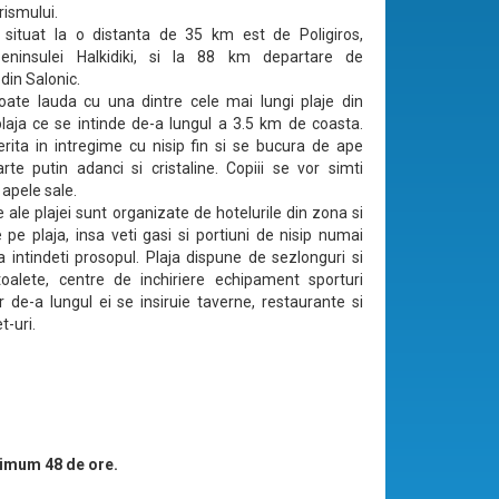
rismului.
e situat la o distanta de 35 km est de Poligiros,
peninsulei Halkidiki, si la 88 km departare de
din Salonic.
poate lauda cu una dintre cele mai lungi plaje din
plaja ce se intinde de-a lungul a 3.5 km de coasta.
rita in intregime cu nisip fin si se bucura de ape
rte putin adanci si cristaline. Copiii se vor simti
 apele sale.
 ale plajei sunt organizate de hotelurile din zona si
e pe plaja, insa veti gasi si portiuni de nisip numai
 intindeti prosopul. Plaja dispune de sezlonguri si
oalete, centre de inchiriere echipament sporturi
ar de-a lungul ei se insiruie taverne, restaurante si
t-uri.
imum 48 de ore.