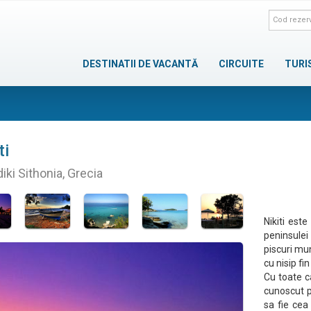
DESTINATII DE VACANTĂ
CIRCUITE
TURI
ti
diki Sithonia, Grecia
Nikiti est
peninsulei
piscuri mu
cu nisip fi
Cu toate ca
cunoscut p
sa fie cea