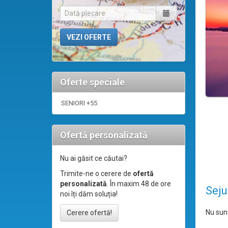
Oferte speciale
SENIORI +55
Ofertă personalizată
Nu ai găsit ce căutai?
Trimite-ne o cerere de
ofertă
personalizată
. În maxim 48 de ore
Seju
noi îți dăm soluția!
Nu sunt
Cerere ofertă!