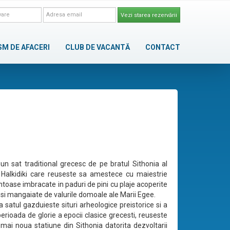
Vezi starea rezervării
SM DE AFACERI
CLUB DE VACANTĂ
CONTACT
e un sat traditional grecesc de pe bratul Sithonia al
 Halkidiki care reuseste sa amestece cu maiestrie
ntoase imbracate in paduri de pini cu plaje acoperite
n si mangaiate de valurile domoale ale Marii Egee.
 satul gazduieste situri arheologice preistorice si a
erioada de glorie a epocii clasice grecesti, reuseste
 mai noua statiune din Sithonia datorita dezvoltarii