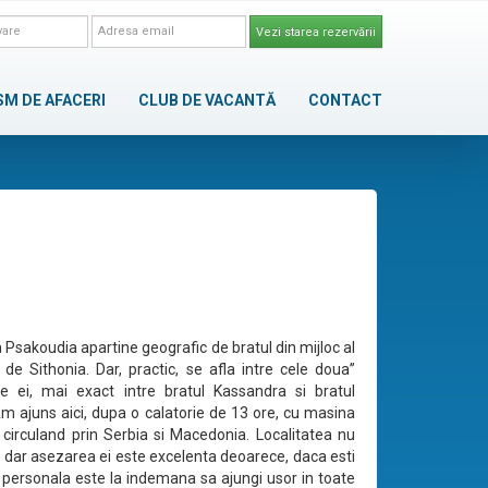
Vezi starea rezervării
SM DE AFACERI
CLUB DE VACANTĂ
CONTACT
 Psakoudia apartine geografic de bratul din mijloc al
 de Sithonia. Dar, practic, se afla intre cele doua’’
le ei, mai exact intre bratul Kassandra si bratul
Am ajuns aici, dupa o calatorie de 13 ore, cu masina
 circuland prin Serbia si Macedonia. Localitatea nu
 dar asezarea ei este excelenta deoarece, daca esti
personala este la indemana sa ajungi usor in toate