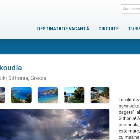
DESTINATII DE VACANTĂ
CIRCUITE
TURI
koudia
diki Sithonia, Grecia
Localitatea
peninsului,
degete’’ a
Sithonia! 
personala,
este mare,
cu masina 