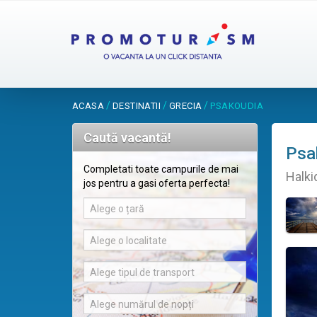
/
/
/
ACASA
DESTINATII
GRECIA
PSAKOUDIA
Caută vacantă!
Psa
Completati toate campurile de mai
Halki
jos pentru a gasi oferta perfecta!
Alege o țară
Alege o localitate
Alege tipul de transport
Alege numărul de nopți