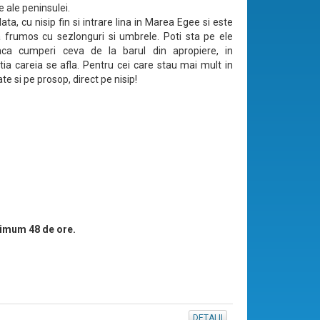
e ale peninsulei.
lata, cu nisip fin si intrare lina in Marea Egee si este
frumos cu sezlonguri si umbrele. Poti sta pe ele
daca cumperi ceva de la barul din apropiere, in
tia careia se afla. Pentru cei care stau mai mult in
te si pe prosop, direct pe nisip!
imum 48 de ore.
DETALII