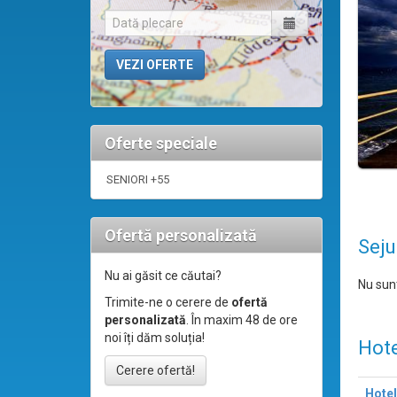
Oferte speciale
SENIORI +55
Ofertă personalizată
Seju
Nu ai găsit ce căutai?
Nu sunt
Trimite-ne o cerere de
ofertă
personalizată
. În maxim 48 de ore
noi îți dăm soluția!
Hote
Cerere ofertă!
Hotel