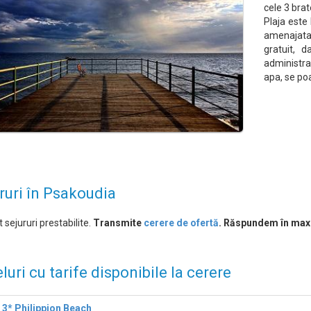
cele 3 brat
Plaja este 
amenajata 
gratuit, 
administra
apa, se poa
ruri în Psakoudia
 sejururi prestabilite.
Transmite
cerere de ofertă
. Răspundem în max
luri cu tarife disponibile la cerere
 3* Philippion Beach