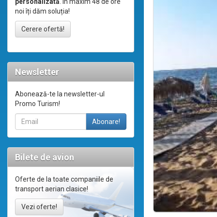
personalizată
. În maxim 48 de ore
noi îți dăm soluția!
Cerere ofertă!
Newsletter
Abonează-te la newsletter-ul
Promo Turism!
Bilete de avion
Oferte de la toate companiile de
transport aerian clasice!
Vezi oferte!