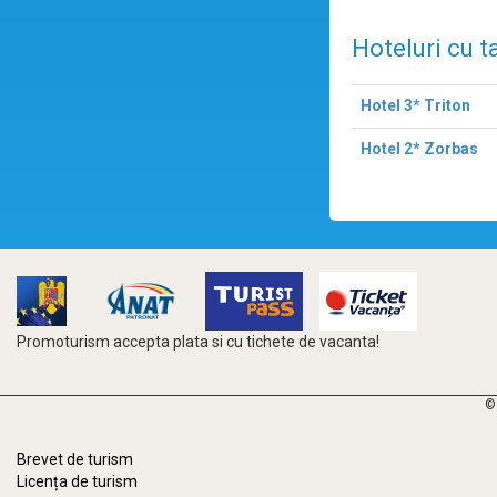
Hoteluri cu t
Hotel 3* Triton
Hotel 2* Zorbas
Promoturism accepta plata si cu tichete de vacanta!
©
Brevet de turism
Licența de turism