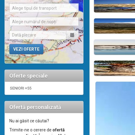
Alege tipul de transport
Alege numărul de nopți
Oferte speciale
SENIORI +55
Ofertă personalizată
Nu ai găsit ce căutai?
Trimite-ne o cerere de
ofertă