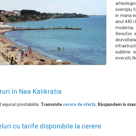
arheologic
exemplu fa
in mana ei
anul 440 i.
moderna, 
Xenofon s
dezvolta
infrastruc
sublime s
inverziti, N
ruri în Nea Kalikratia
 sejururi prestabilite.
Transmite
cerere de ofertă
. Răspundem în max
luri cu tarife disponibile la cerere