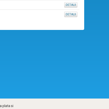
DETALII
DETALII
 plata si