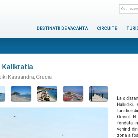
DESTINATII DE VACANTĂ
CIRCUITE
TURI
Kalikratia
diki Kassandra, Grecia
La o distan
Halkidiki
turistice d
Orasul N. 
fondata in
venind din 
zona a fost