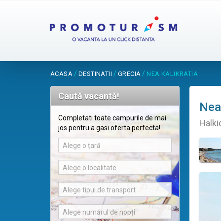
/
/
/
ACASA
DESTINATII
GRECIA
NEA KALIKRATIA
Caută vacantă!
Nea 
Completati toate campurile de mai
Halki
jos pentru a gasi oferta perfecta!
Alege o țară
Alege o localitate
Alege tipul de transport
Alege numărul de nopți