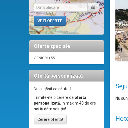
Oferte speciale
SENIORI +55
Ofertă personalizată
Seju
Nu ai găsit ce căutai?
Trimite-ne o cerere de
ofertă
Nu sunt
personalizată
. În maxim 48 de ore
noi îți dăm soluția!
Hote
Cerere ofertă!