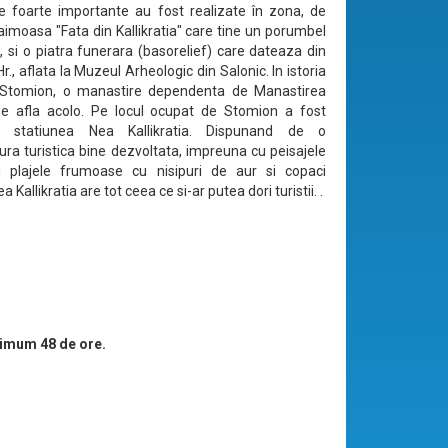
e foarte importante au fost realizate în zona, de
imoasa "Fata din Kallikratia" care tine un porumbel
, si o piatra funerara (basorelief) care dateaza din
Hr., aflata la Muzeul Arheologic din Salonic. In istoria
Stomion, o manastire dependenta de Manastirea
e afla acolo. Pe locul ocupat de Stomion a fost
ta statiunea Nea Kallikratia. Dispunand de o
tura turistica bine dezvoltata, impreuna cu peisajele
i plajele frumoase cu nisipuri de aur si copaci
ea Kallikratia are tot ceea ce si-ar putea dori turistii. .
imum 48 de ore.