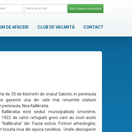
Vezi starea rezervării
SM DE AFACERI
CLUB DE VACANTĂ
CONTACT
ta de 35 de kilometri de orasul Salonic, in peninsula
, se gaseste una din cele mai renumite statiuni
in peninsula, Nea Kallikratia.
Kallikratia este sediul municipalitatii omonime,
 1922 de catre refugiatii greci care au sosit acolo
"Kallikratia" din Tracia estica. Potrivit arheologilor,
 locuita inca din epoca neolitica . Unele descoperiri