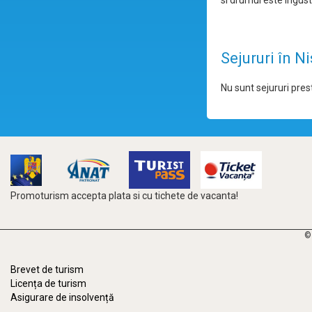
si drumul este ingust
Sejururi în N
Nu sunt sejururi prest
Promoturism accepta plata si cu tichete de vacanta!
©
Brevet de turism
Licența de turism
Asigurare de insolvență