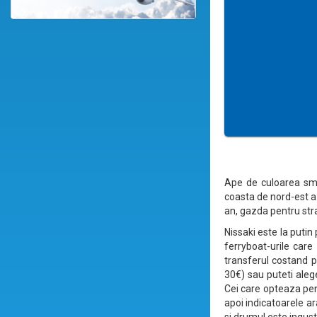
Ape de culoarea smar
coasta de nord-est a i
an, gazda pentru stra
Nissaki este la putin
ferryboat-urile care
transferul costand p
30€) sau puteti alege
Cei care opteaza pen
apoi indicatoarele a