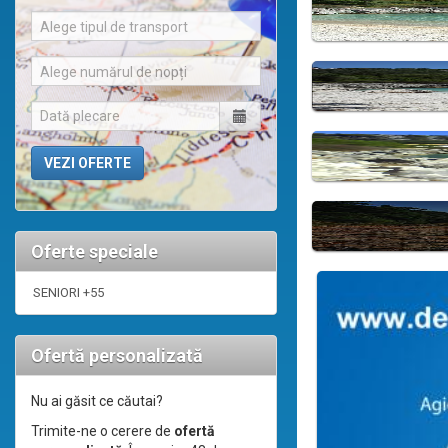
Alege tipul de transport
Alege numărul de nopți
Oferte speciale
SENIORI +55
Ofertă personalizată
Nu ai găsit ce căutai?
Trimite-ne o cerere de
ofertă