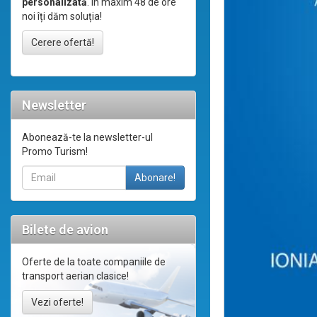
personalizată
. În maxim 48 de ore
noi îți dăm soluția!
Cerere ofertă!
Newsletter
Abonează-te la newsletter-ul
Promo Turism!
Bilete de avion
Oferte de la toate companiile de
transport aerian clasice!
Vezi oferte!