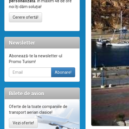
personalizată
. În maxim 48 de ore
noi îți dăm soluția!
Cerere ofertă!
Newsletter
Abonează-te la newsletter-ul
Promo Turism!
Bilete de avion
Oferte de la toate companiile de
transport aerian clasice!
Vezi oferte!