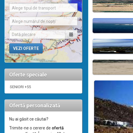
Alege tipul de transport
Alege numărul de nopți
Oferte speciale
SENIORI +55
Ofertă personalizată
Nu ai găsit ce căutai?
Trimite-ne o cerere de
ofertă