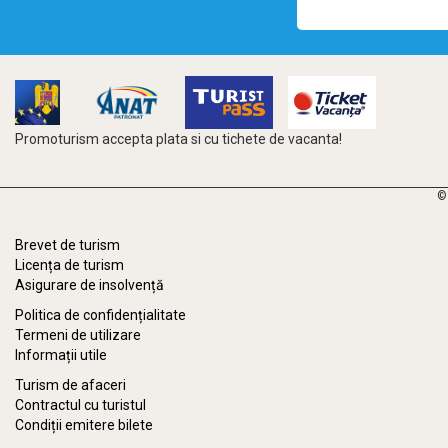
Promoturism accepta plata si cu tichete de vacanta!
©
Brevet de turism
Licența de turism
Asigurare de insolvență
Politica de confidențialitate
Termeni de utilizare
Informații utile
Turism de afaceri
Contractul cu turistul
Condiții emitere bilete