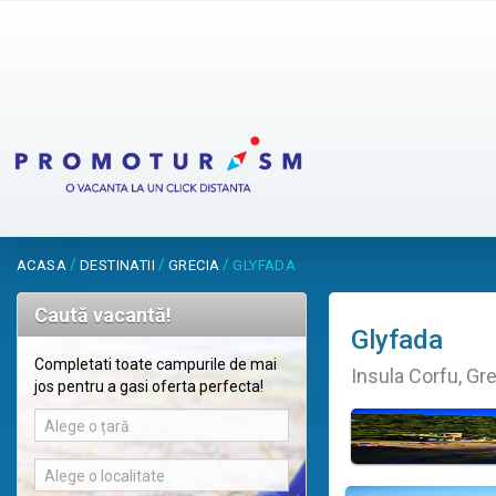
/
/
/
ACASA
DESTINATII
GRECIA
GLYFADA
Caută vacantă!
Glyfada
Completati toate campurile de mai
Insula Corfu, Gr
jos pentru a gasi oferta perfecta!
Alege o țară
Alege o localitate