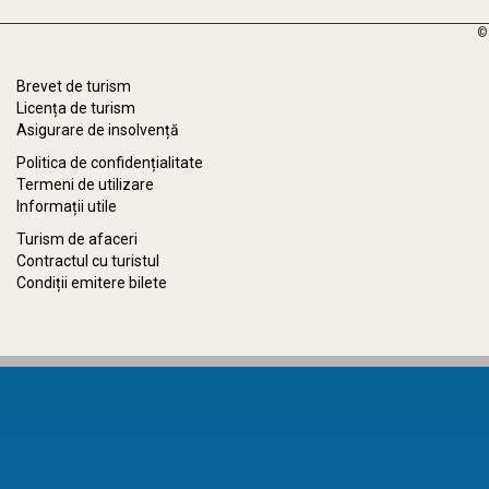
©
Brevet de turism
Licența de turism
Asigurare de insolvență
Politica de confidențialitate
Termeni de utilizare
Informații utile
Turism de afaceri
Contractul cu turistul
Condiții emitere bilete