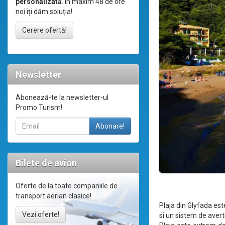
personalizată
. În maxim 48 de ore
noi îți dăm soluția!
Cerere ofertă!
Newsletter
Abonează-te la newsletter-ul
Promo Turism!
Bilete de avion
Oferte de la toate companiile de
transport aerian clasice!
Plaja din Glyfada est
Vezi oferte!
si un sistem de avert