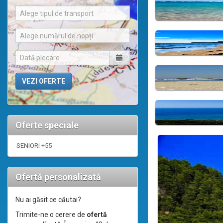
Alege tipul de transport
Alege numărul de nopți
Oferte speciale
SENIORI +55
Ofertă personalizată
Nu ai găsit ce căutai?
Trimite-ne o cerere de
ofertă