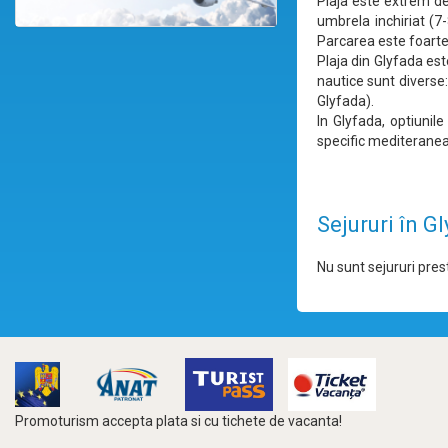
Plaja este extrem de 
umbrela inchiriat (7
Parcarea este foarte
Plaja din Glyfada est
nautice sunt diverse:
Glyfada).
In Glyfada, optiunil
specific mediterane
Sejururi în G
Nu sunt sejururi prest
Promoturism accepta plata si cu tichete de vacanta!