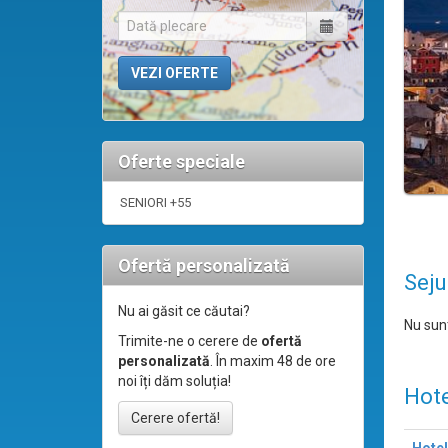
Oferte speciale
SENIORI +55
Ofertă personalizată
Seju
Nu ai găsit ce căutai?
Nu sunt
Trimite-ne o cerere de
ofertă
personalizată
. În maxim 48 de ore
noi îți dăm soluția!
Hote
Cerere ofertă!