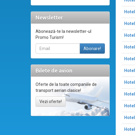
Hotel
Hotel
Newsletter
Hotel
Abonează-te la newsletter-ul
Hotel
Promo Turism!
Hotel
Hotel
Bilete de avion
Hotel
Hotel
Oferte de la toate companiile de
transport aerian clasice!
Hotel
Vezi oferte!
Hotel
Hotel
Hote