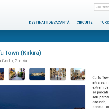
DESTINATII DE VACANTĂ
CIRCUITE
TURI
u Town (Kirkira)
a Corfu, Grecia
Corfu Town
intrarea in
extrem de 
sa parcati 
sau parcar
ascunde, i
denota ocu