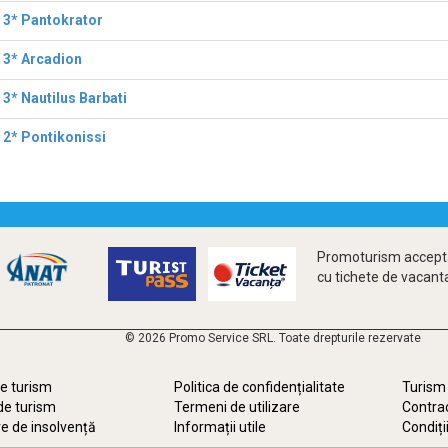
 3* Pantokrator
 3* Arcadion
 3* Nautilus Barbati
 2* Pontikonissi
Promoturism accepta
cu tichete de vacant
© 2026 Promo Service SRL. Toate drepturile rezervate
e turism
Politica de confidențialitate
Turism 
de turism
Termeni de utilizare
Contrac
e de insolvență
Informații utile
Condiți