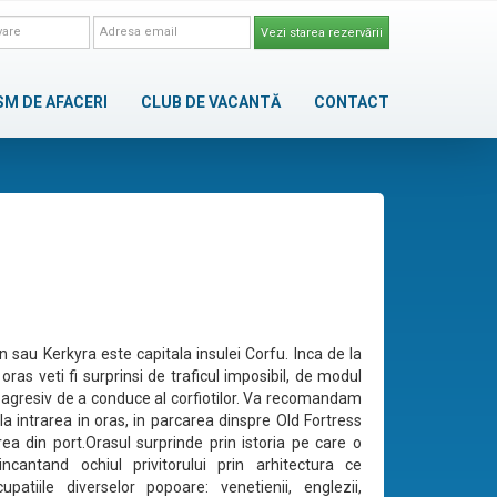
Vezi starea rezervării
SM DE AFACERI
CLUB DE VACANTĂ
CONTACT
 sau Kerkyra este capitala insulei Corfu. Inca de la
 oras veti fi surprinsi de traficul imposibil, de modul
agresiv de a conduce al corfiotilor. Va recomandam
la intrarea in oras, in parcarea dinspre Old Fortress
ea din port.Orasul surprinde prin istoria pe care o
ncantand ochiul privitorului prin arhitectura ce
patiile diverselor popoare: venetienii, englezii,