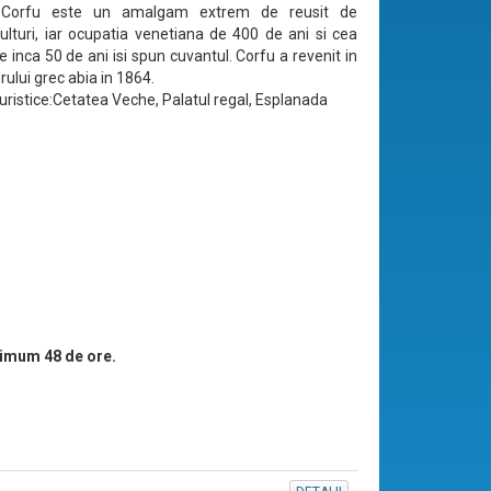
i. Corfu este un amalgam extrem de reusit de
, culturi, iar ocupatia venetiana de 400 de ani si cea
e inca 50 de ani isi spun cuvantul. Corfu a revenit in
ului grec abia in 1864.
turistice:Cetatea Veche, Palatul regal, Esplanada
imum 48 de ore.