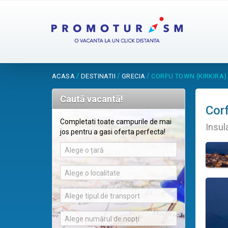
/
/
/
ACASA
DESTINATII
GRECIA
CORFU TOWN (KIRKIRA)
Caută vacantă!
Corf
Completati toate campurile de mai
Insul
jos pentru a gasi oferta perfecta!
Alege o țară
Alege o localitate
Alege tipul de transport
Alege numărul de nopți