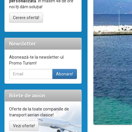
personalizată
. În maxim 48 de ore
noi îți dăm soluția!
Cerere ofertă!
Newsletter
Abonează-te la newsletter-ul
Promo Turism!
Bilete de avion
Oferte de la toate companiile de
transport aerian clasice!
Vezi oferte!