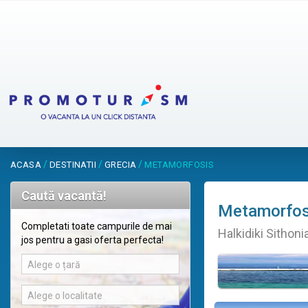
/
/
/
ACASA
DESTINATII
GRECIA
METAMORFOSIS
Caută vacantă!
Metamorfos
Completati toate campurile de mai
Halkidiki Sithoni
jos pentru a gasi oferta perfecta!
Alege o țară
Alege o localitate