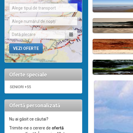
Alege tipul de transport
Alege numărul de nopți
Oferte speciale
SENIORI +55
Ofertă personalizată
Nu ai găsit ce căutai?
Trimite-ne o cerere de
ofertă