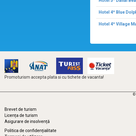
Hotel 5* Danai Be
Hotel 4* Blue Dolp
Hotel 4* Village M
Promoturism accepta plata si cu tichete de vacanta!
©
Brevet de turism
Licența de turism
Asigurare de insolvență
Politica de confidențialitate