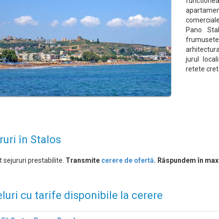
functionea
apartamen
comerciale
Pano Stal
frumusetea
arhitectura
jurul loca
retete cre
ruri în Stalos
 sejururi prestabilite.
Transmite
cerere de ofertă
. Răspundem în max
luri cu tarife disponibile la cerere