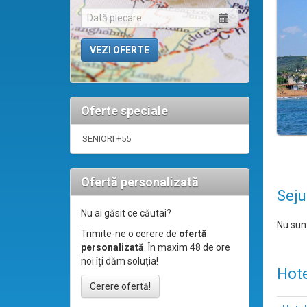
Oferte speciale
SENIORI +55
Ofertă personalizată
Seju
Nu ai găsit ce căutai?
Nu sunt
Trimite-ne o cerere de
ofertă
personalizată
. În maxim 48 de ore
noi îți dăm soluția!
Hote
Cerere ofertă!