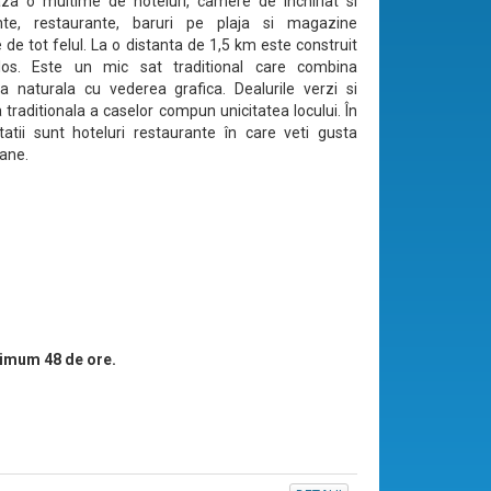
za o multime de hoteluri, camere de inchiriat si
te, restaurante, baruri pe plaja si magazine
 de tot felul. La o distanta de 1,5 km este construit
os. Este un mic sat traditional care combina
 naturala cu vederea grafica. Dealurile verzi si
 traditionala a caselor compun unicitatea locului. În
litatii sunt hoteluri restaurante în care veti gusta
tane.
imum 48 de ore.