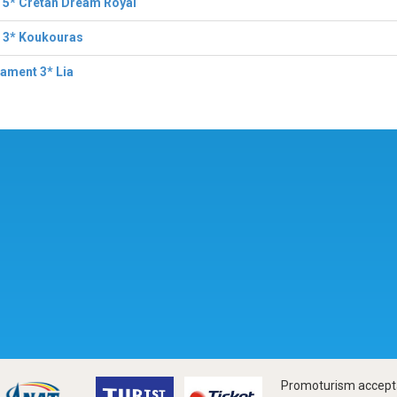
 5* Cretan Dream Royal
l 3* Koukouras
ament 3* Lia
Promoturism accepta