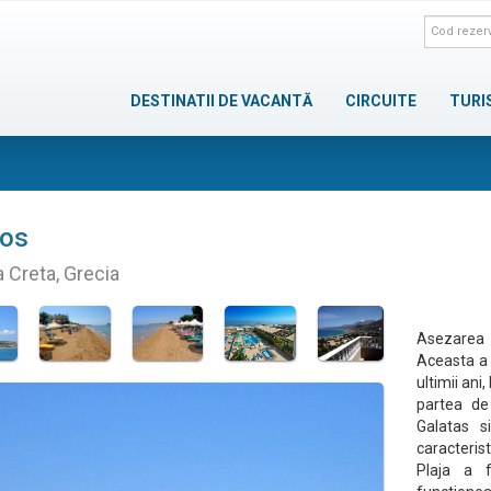
DESTINATII DE VACANTĂ
CIRCUITE
TURI
los
a Creta, Grecia
Asezarea 
Aceasta a 
ultimii ani
partea de
Galatas s
caracteris
Plaja a f