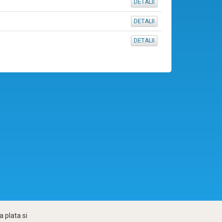
DETALII
DETALII
DETALII
 plata si