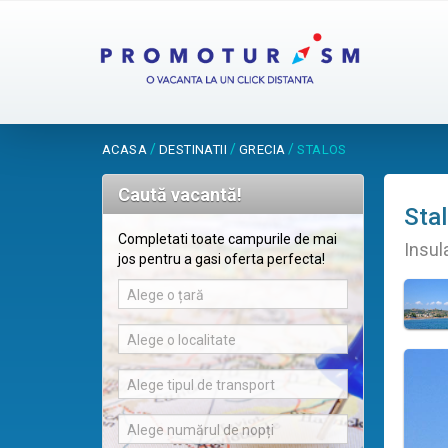
/
/
/
ACASA
DESTINATII
GRECIA
STALOS
Caută vacantă!
Sta
Completati toate campurile de mai
Insul
jos pentru a gasi oferta perfecta!
Alege o țară
Alege o localitate
Alege tipul de transport
Alege numărul de nopți