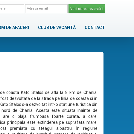
Vezi starea rezervării
SM DE AFACERI
CLUB DE VACANTĂ
CONTACT
de coasta Kato Stalos se afla la 8 km de Chania.
fost dezvoltata de la strada pe linia de coasta si în
, Kato Stalos s-a dezvoltat într-o statiune turistica din
 nord de Chania. Acesta este situata inainte de
i are o plaja frumoasa foarte curata, a carei
tica principala este extinderea pe suprafata mare.
ost premiata cu steagul albastru. În regiune