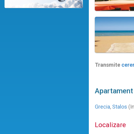
Transmite
cere
Apartament 
Grecia
,
Stalos
(I
Localizare