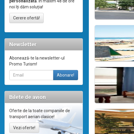
personalizată
. În maxim 48 de ore
noi îți dăm soluția!
Cerere ofertă!
Newsletter
Abonează-te la newsletter-ul
Promo Turism!
Bilete de avion
Oferte de la toate companiile de
transport aerian clasice!
Vezi oferte!