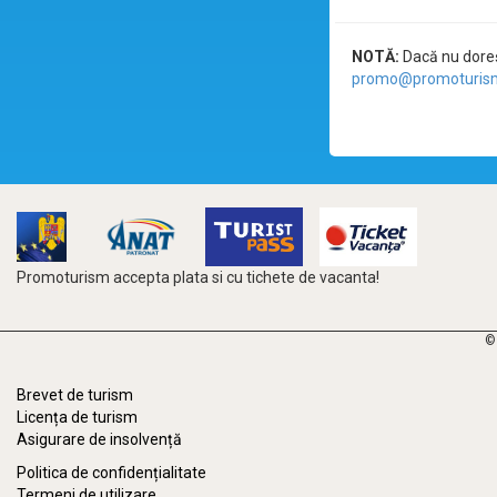
NOTĂ:
Dacă nu doreșt
promo@promoturism
Promoturism accepta plata si cu tichete de vacanta!
©
Brevet de turism
Licența de turism
Asigurare de insolvență
Politica de confidențialitate
Termeni de utilizare