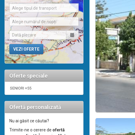
Alege tipul de transport
Alege numărul de nopți
Oferte speciale
SENIORI +55
Ofertă personalizată
Nu ai găsit ce căutai?
Trimite-ne o cerere de
ofertă