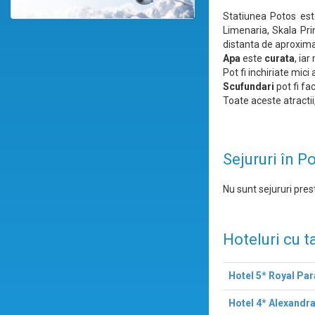
Statiunea Potos este
Limenaria, Skala Pri
distanta de aproximati
Apa
este
curata
, ia
Pot fi inchiriate mic
Scufundari
pot fi fa
Toate aceste atractii
Sejururi în P
Nu sunt sejururi prest
Hoteluri cu t
Hotel 5* Royal Pa
Hotel 4* Alexandr