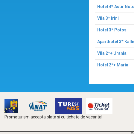
Hotel 4* Astir Not
Vila 3* Irini
Hotel 3* Potos
Aparthotel 3* Kalli
Vila 2*+ Urania
Hotel 2*+ Maria
Promoturism accepta plata si cu tichete de vacanta!