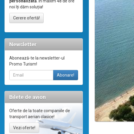
personalizată
. În maxim 48 de ore
noi îți dăm soluția!
Cerere ofertă!
Newsletter
Abonează-te la newsletter-ul
Promo Turism!
Bilete de avion
Oferte de la toate companiile de
transport aerian clasice!
Vezi oferte!