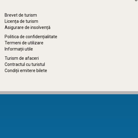
©
Brevet de turism
Licența de turism
Asigurare de insolvență
Politica de confidențialitate
Termeni de utilizare
Informații utile
Turism de afaceri
Contractul cu turistul
Condiții emitere bilete