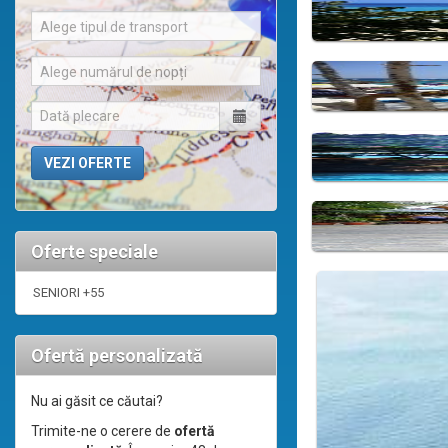
Alege tipul de transport
Alege numărul de nopți
Oferte speciale
SENIORI +55
Ofertă personalizată
Nu ai găsit ce căutai?
Trimite-ne o cerere de
ofertă