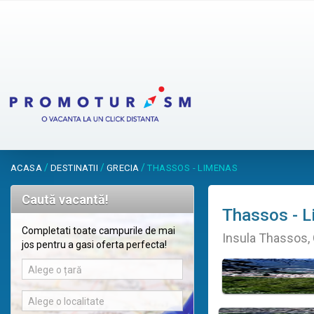
/
/
/
ACASA
DESTINATII
GRECIA
THASSOS - LIMENAS
Caută vacantă!
Thassos - 
Completati toate campurile de mai
Insula Thassos, 
jos pentru a gasi oferta perfecta!
Alege o țară
Alege o localitate