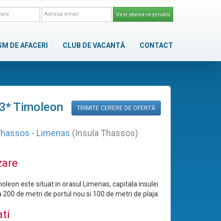
Vezi starea rezervării
SM DE AFACERI
CLUB DE VACANTĂ
CONTACT
 3* Timoleon
TRIMITE CERERE DE OFERTĂ
hassos - Limenas
(Insula Thassos)
zare
oleon este situat in orasul Limenas, capitala insulei
 200 de metri de portul nou si 100 de metri de plaja.
ati