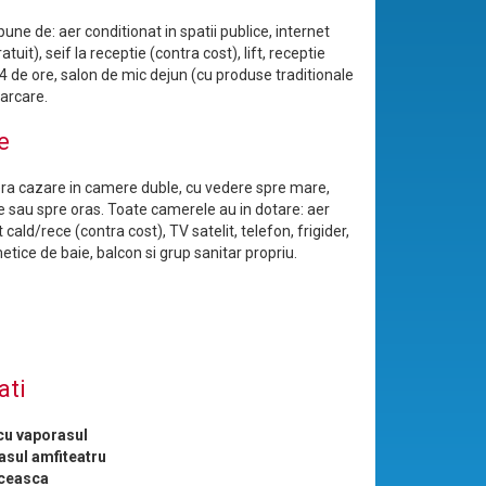
pune de: aer conditionat in spatii publice, internet
tuit), seif la receptie (contra cost), lift, receptie
4 de ore, salon de mic dejun (cu produse traditionale
parcare.
e
era cazare in camere duble, cu vedere spre mare,
 sau spre oras. Toate camerele au in dotare: aer
 cald/rece (contra cost), TV satelit, telefon, frigider,
tice de baie, balcon si grup sanitar propriu.
ati
cu vaporasul
asul amfiteatru
ceasca