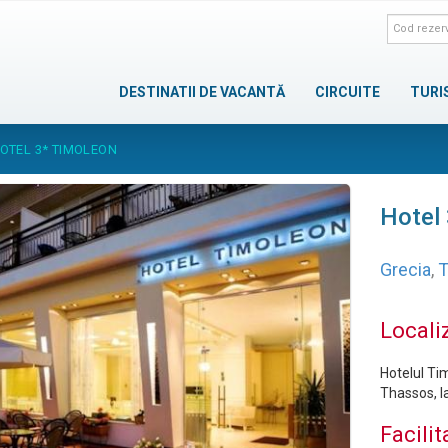
DESTINATII DE VACANTĂ
CIRCUITE
TURI
OTEL 3* TIMOLEON
Hotel
Grecia
,
T
Locali
Hotelul Tim
Thassos, la
Facilit