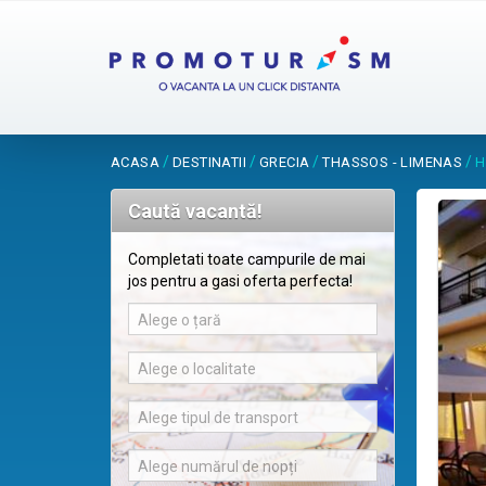
/
/
/
/
ACASA
DESTINATII
GRECIA
THASSOS - LIMENAS
H
Caută vacantă!
Completati toate campurile de mai
jos pentru a gasi oferta perfecta!
Alege o țară
Alege o localitate
Alege tipul de transport
Alege numărul de nopți