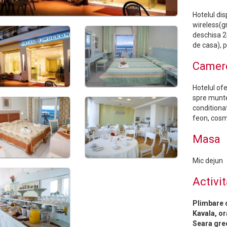
Hotelul dis
wireless(gra
deschisa 2
de casa), 
Camer
Hotelul of
spre munte
conditionat
feon, cosme
Masa
Mic dejun
Activit
Plimbare 
Kavala, or
Seara gre