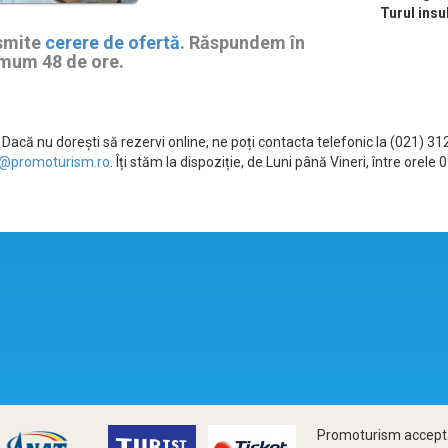
Turul ins
smite
cerere de ofertă
. Răspundem în
mum 48 de ore.
Dacă nu dorești să rezervi online, ne poți contacta telefonic la (021) 3
@promoturism.ro
. Îți stăm la dispoziție, de Luni până Vineri, între ore
Promoturism accepta