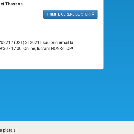
ulei Thassos
TRIMITE CERERE DE OFERTĂ
120221 / (021) 3120211 sau prin email la
le 09:30 - 17:00. Online, lucrăm NON-STOP!
 plata si