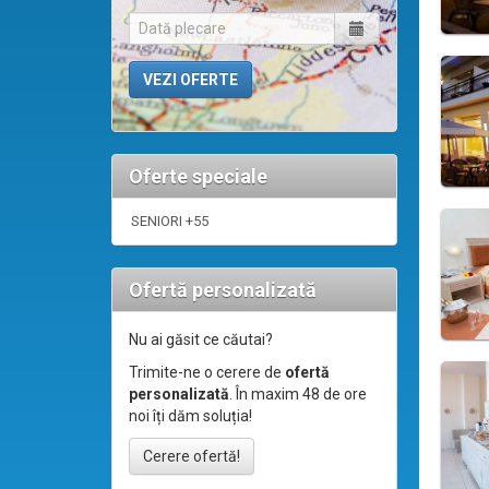
Oferte speciale
SENIORI +55
Ofertă personalizată
Nu ai găsit ce căutai?
Trimite-ne o cerere de
ofertă
personalizată
. În maxim 48 de ore
noi îți dăm soluția!
Cerere ofertă!