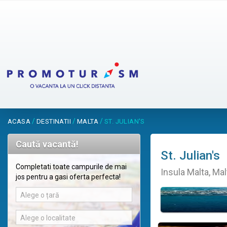
/
/
/
ACASA
DESTINATII
MALTA
ST. JULIAN'S
Caută vacantă!
St. Julian's
Completati toate campurile de mai
Insula Malta, Mal
jos pentru a gasi oferta perfecta!
Alege o țară
Alege o localitate