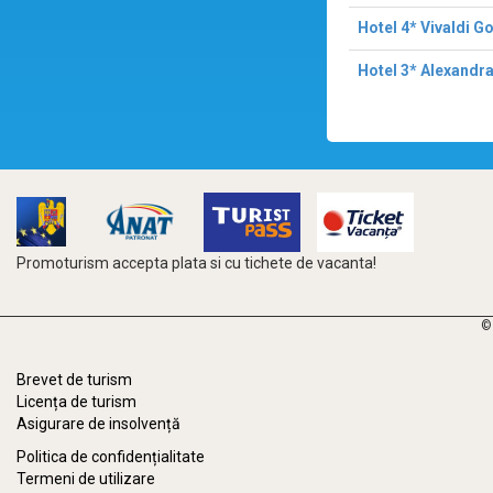
Hotel 4* Vivaldi G
Hotel 3* Alexandr
Promoturism accepta plata si cu tichete de vacanta!
©
Brevet de turism
Licența de turism
Asigurare de insolvență
Politica de confidențialitate
Termeni de utilizare