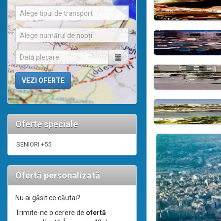
Alege tipul de transport
Alege numărul de nopți
Oferte speciale
SENIORI +55
Ofertă personalizată
Nu ai găsit ce căutai?
Trimite-ne o cerere de
ofertă