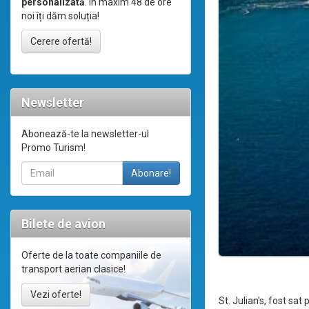
personalizată
. În maxim 48 de ore
noi îți dăm soluția!
Cerere ofertă!
Newsletter
Abonează-te la newsletter-ul
Promo Turism!
Bilete de avion
Oferte de la toate companiile de
transport aerian clasice!
Vezi oferte!
St. Julian's, fost sa