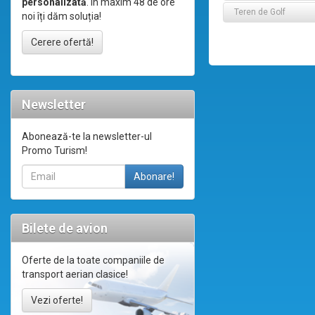
personalizată
. În maxim 48 de ore
Teren de Golf
noi îți dăm soluția!
Cerere ofertă!
Newsletter
Abonează-te la newsletter-ul
Promo Turism!
Bilete de avion
Oferte de la toate companiile de
transport aerian clasice!
Vezi oferte!