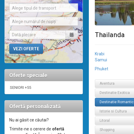
Alege tipul de transport
Alege numărul de nopți
Thailanda
Krabi
Samui
Phuket
Oferte speciale
Aventura
SENIORI +55
Destinatie Exotica
Destinatie Romantic
Ofertă personalizată
Istorie si Cultura
Nu ai găsit ce căutai?
Litoral
Trimite-ne o cerere de
ofertă
Shopping