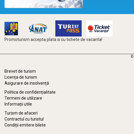
Promoturism accepta plata si cu tichete de vacanta!
©
Brevet de turism
Licența de turism
Asigurare de insolvență
Politica de confidențialitate
Termeni de utilizare
Informații utile
Turism de afaceri
Contractul cu turistul
Condiții emitere bilete