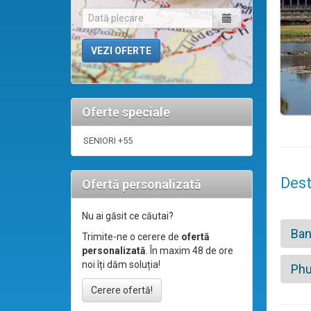
Oferte speciale
SENIORI +55
Dest
Ofertă personalizată
Nu ai găsit ce căutai?
Ba
Trimite-ne o cerere de
ofertă
personalizată
. În maxim 48 de ore
noi îți dăm soluția!
Phu
Cerere ofertă!