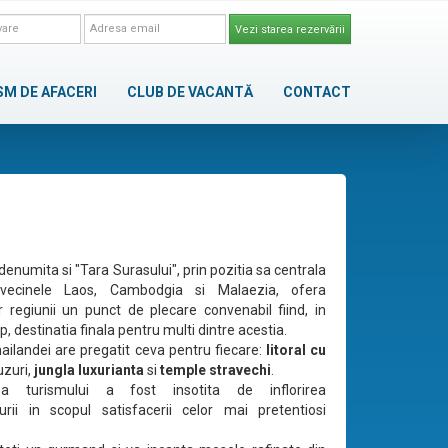
Vezi starea rezervării
SM DE AFACERI
CLUB DE VACANTĂ
CONTACT
enumita si "Tara Surasului", prin pozitia sa centrala
vecinele Laos, Cambodgia si Malaezia, ofera
lor regiunii un punct de plecare convenabil fiind, in
p, destinatia finala pentru multi dintre acestia.
ailandei are pregatit ceva pentru fiecare:
litoral cu
uzuri,
jungla luxurianta
si
temple stravechi
.
rea turismului a fost insotita de inflorirea
turii in scopul satisfacerii celor mai pretentiosi