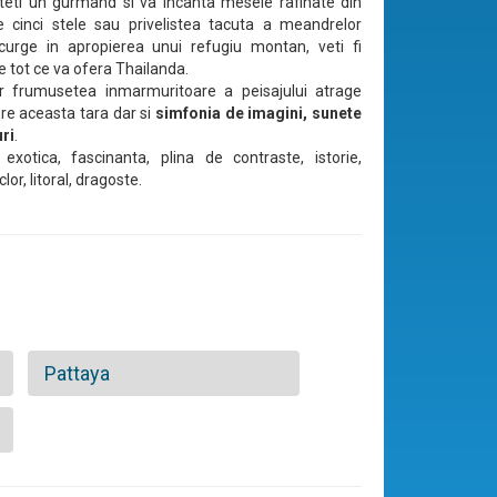
teti un gurmand si va incanta mesele rafinate din
e cinci stele sau privelistea tacuta a meandrelor
curge in apropierea unui refugiu montan, veti fi
e tot ce va ofera Thailanda.
r frumusetea inmarmuritoare a peisajului atrage
pre aceasta tara dar si
simfonia de imagini, sunete
ri
.
 exotica, fascinanta, plina de contraste, istorie,
clor, litoral, dragoste.
Pattaya