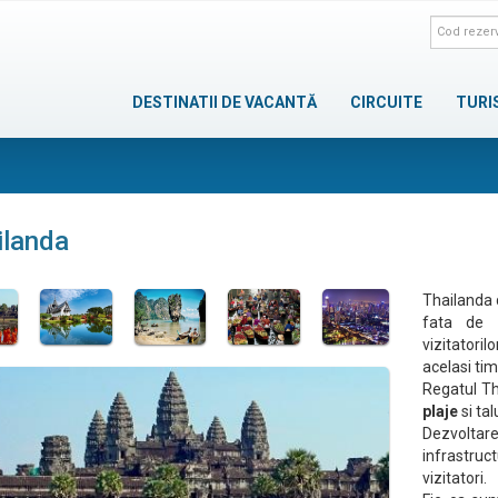
DESTINATII DE VACANTĂ
CIRCUITE
TURI
ilanda
Thailanda d
fata de 
vizitatori
acelasi tim
Regatul Th
plaje
si tal
Dezvolta
infrastruc
vizitatori.