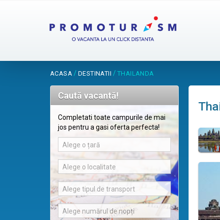
/
/
ACASA
DESTINATII
THAILANDA
Caută vacantă!
Tha
Completati toate campurile de mai
jos pentru a gasi oferta perfecta!
Alege o țară
Alege o localitate
Alege tipul de transport
Alege numărul de nopți