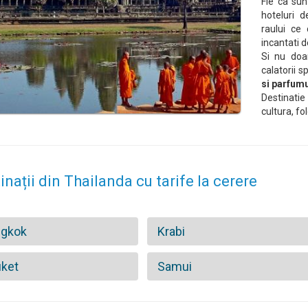
Fie ca sun
hoteluri d
raului ce 
incantati d
Si nu doa
calatorii s
si parfumu
Destinatie
cultura, fol
inații din Thailanda cu tarife la cerere
ngkok
Krabi
ket
Samui