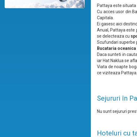
Pattaya este situata 
Cu acces usor din Ban
Capitala.
Ei gasesc aici destin
Anual, Pattaya este pu
se delecteaza cu
spo
Scufundari superbe po
Bucataria oceanica
Daca sunteti in cauta
iar Hat Naklua se afla
Viata de noapte boga
ce viziteaza Pattaya
Sejururi în P
Nu sunt sejururi prest
Hoteluri cu t