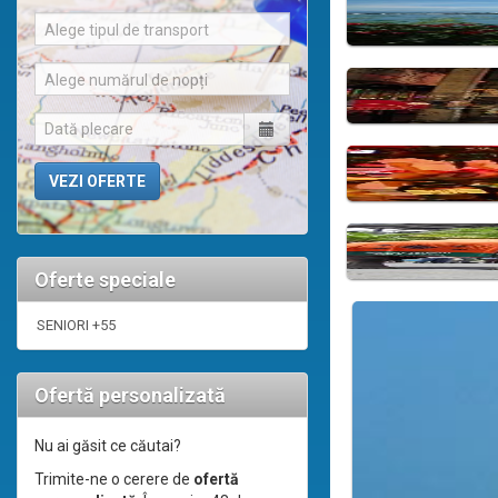
Alege tipul de transport
Alege numărul de nopți
Oferte speciale
SENIORI +55
Ofertă personalizată
Nu ai găsit ce căutai?
Trimite-ne o cerere de
ofertă