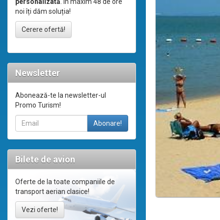
personalizată
. În maxim 48 de ore
noi îți dăm soluția!
Cerere ofertă!
Newsletter
Abonează-te la newsletter-ul
Promo Turism!
Bilete de avion
Oferte de la toate companiile de
transport aerian clasice!
Vezi oferte!