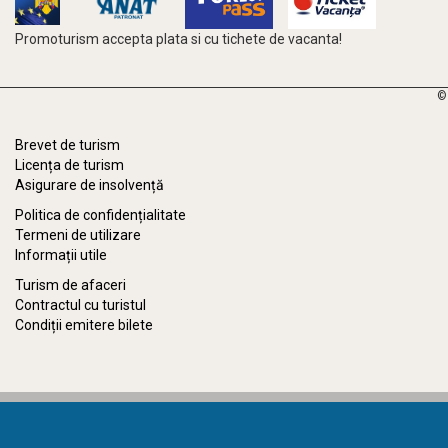
Promoturism accepta plata si cu tichete de vacanta!
©
Brevet de turism
Licența de turism
Asigurare de insolvență
Politica de confidențialitate
Termeni de utilizare
Informații utile
Turism de afaceri
Contractul cu turistul
Condiții emitere bilete